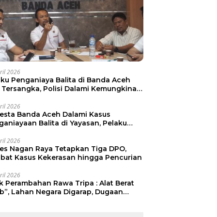
ril 2026
aku Penganiaya Balita di Banda Aceh
i Tersangka, Polisi Dalami Kemungkinan
aku Lain
ril 2026
resta Banda Aceh Dalami Kasus
ganiayaan Balita di Yayasan, Pelaku
mankan
ril 2026
res Nagan Raya Tetapkan Tiga DPO,
libat Kasus Kekerasan hingga Pencurian
ril 2026
ak Perambahan Rawa Tripa : Alat Berat
ib”, Lahan Negara Digarap, Dugaan
ia Lahan Menguat.