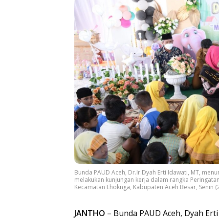
Bunda PAUD Aceh, Dr.Ir.Dyah Erti Idawati, MT, men
melakukan kunjungan kerja dalam rangka Peringatan
Kecamatan Lhoknga, Kabupaten Aceh Besar, Senin (
JANTHO
– Bunda PAUD Aceh, Dyah Erti 