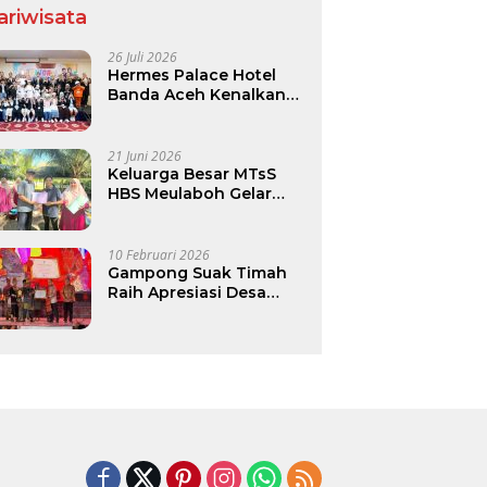
ariwisata
26 Juli 2026
Hermes Palace Hotel
Banda Aceh Kenalkan
Dunia Perhotelan Lewat
Program Junior Hotelier
21 Juni 2026
Keluarga Besar MTsS
HBS Meulaboh Gelar
Family Gathering di
Pantai Lhok Bubon
10 Februari 2026
Gampong Suak Timah
Raih Apresiasi Desa
Budaya Nasional 2025