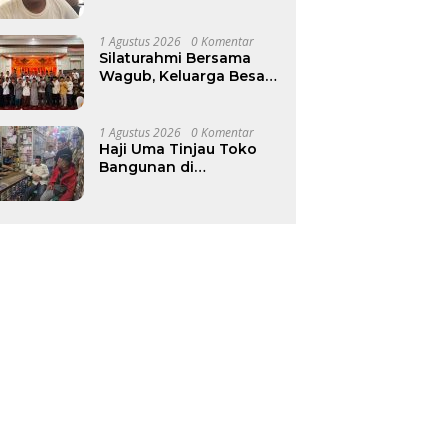
Tahap III, Budi Harjo
Desak Pemkab Beri
Penjelasan
1 Agustus 2026
0 Komentar
Silaturahmi Bersama
Wagub, Keluarga Besar
Masjid Raya
Baiturrahman Perkuat
Khidmat untuk Aceh
1 Agustus 2026
0 Komentar
Haji Uma Tinjau Toko
Bangunan di
Lhokseumawe, Surati
Mendag Terkait
Kelangkaan dan
Lonjakan Harga Semen
di Aceh