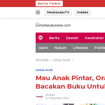
Langsung
Berita Terkini
Duku
ke
konten
MediasatuTV
Indeks
H
Berita
Daerah
Kesehatan
o
m
Opini
Hukum
Lifestyle
Politi
e
Beranda
Lintas Aceh
Lintas Aceh
Mau Anak Pintar, Or
Bacakan Buku Untu
Redaksi
22 November 2021