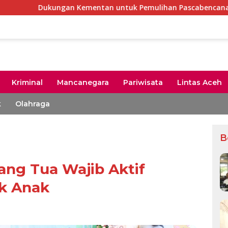
ngan Kementan untuk Pemulihan Pascabencana Rp2,5 Triliun, P
Kriminal
Mancanegara
Pariwisata
Lintas Aceh
k
Olahraga
B
ang Tua Wajib Aktif
k Anak