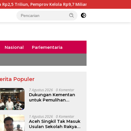
emprov Kelola Rp9,7 Miliar
228 CPNS Pemerintah Aceh
Nasional
Parlementaria
erita Populer
7 Agustus 2026
0 Komentar
Dukungan Kementan
untuk Pemulihan
Pascabencana Rp2,5
Triliun, Pemprov Kelola
Rp9,7 Miliar
1 Agustus 2026
0 Komentar
Aceh Singkil Tak Masuk
Usulan Sekolah Rakyat