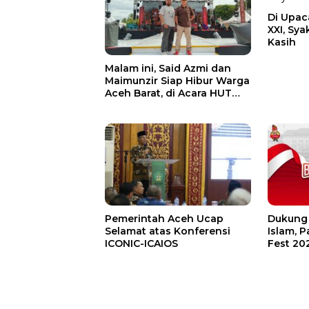
Di Upac
XXI, Sy
Kasih
Malam ini, Said Azmi dan
Maimunzir Siap Hibur Warga
Aceh Barat, di Acara HUT
Meulaboh ke-437 dan PKAB
Pemerintah Aceh Ucap
Dukung 
Selamat atas Konferensi
Islam, 
ICONIC-ICAIOS
Fest 20
Pengunj
Wanita