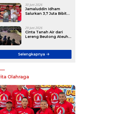
ursi DPR RI hingga DPRK
30 Juni 2026
Jamaluddin Idham
Salurkan 3,7 Juta Bibit
Ikan Gratis untuk
Ratusan Pokdakan di
Aceh
29 Juni 2026
Cinta Tanah Air dari
Lereng Beutong Ateuh
Banggalang
Selengkapnya
ita Olahraga