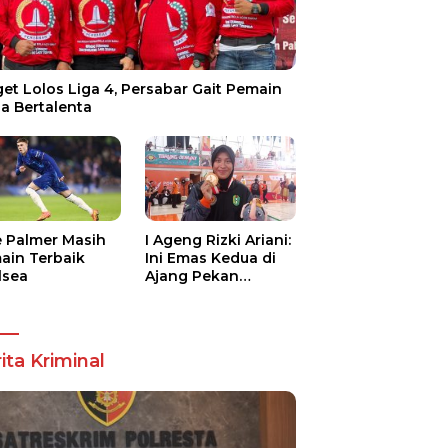
et Lolos Liga 4, Persabar Gait Pemain
a Bertalenta
e Palmer Masih
I Ageng Rizki Ariani:
ain Terbaik
Ini Emas Kedua di
lsea
Ajang Pekan
Olahraga Nasional
ita Kriminal