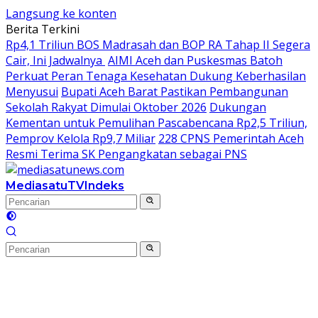
Langsung ke konten
Berita Terkini
Rp4,1 Triliun BOS Madrasah dan BOP RA Tahap II Segera
Cair, Ini Jadwalnya
AIMI Aceh dan Puskesmas Batoh
Perkuat Peran Tenaga Kesehatan Dukung Keberhasilan
Menyusui
Bupati Aceh Barat Pastikan Pembangunan
Sekolah Rakyat Dimulai Oktober 2026
Dukungan
Kementan untuk Pemulihan Pascabencana Rp2,5 Triliun,
Pemprov Kelola Rp9,7 Miliar
228 CPNS Pemerintah Aceh
Resmi Terima SK Pengangkatan sebagai PNS
MediasatuTV
Indeks
Hom