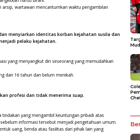
gkitkan nafsu birahi.
ri arsip, wartawan mencantumkan waktu pengambilan
an menyiarkan identitas korban kejahatan susila dan
Targ
enjadi pelaku kejahatan.
Mud
rmasi yang menyangkut diri seseorang yang memudahkan
ng dari 16 tahun dan belum menikah.
Col
Pem
an profesi dan tidak menerima suap.
Che
a tindakan yang mengambil keuntungan pribadi atas
s sebelum informasi tersebut menjadi pengetahuan umum.
Ber
tuk uang, benda atau fasilitas dari pihak lain yang