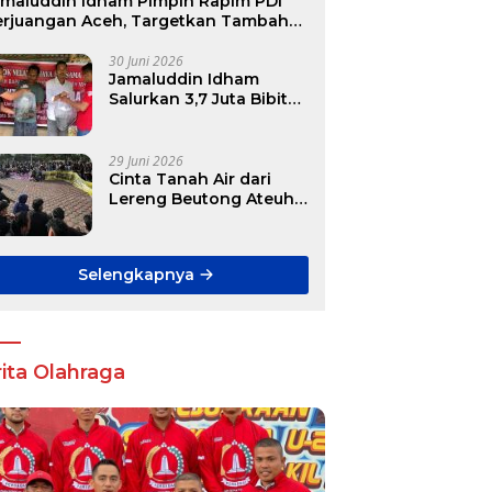
amaluddin Idham Pimpin Rapim PDI
erjuangan Aceh, Targetkan Tambah
ursi DPR RI hingga DPRK
30 Juni 2026
Jamaluddin Idham
Salurkan 3,7 Juta Bibit
Ikan Gratis untuk
Ratusan Pokdakan di
Aceh
29 Juni 2026
Cinta Tanah Air dari
Lereng Beutong Ateuh
Banggalang
Selengkapnya
ita Olahraga