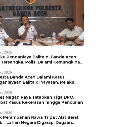
ril 2026
aku Penganiaya Balita di Banda Aceh
i Tersangka, Polisi Dalami Kemungkinan
aku Lain
ril 2026
resta Banda Aceh Dalami Kasus
ganiayaan Balita di Yayasan, Pelaku
mankan
ril 2026
res Nagan Raya Tetapkan Tiga DPO,
libat Kasus Kekerasan hingga Pencurian
ril 2026
ak Perambahan Rawa Tripa : Alat Berat
ib”, Lahan Negara Digarap, Dugaan