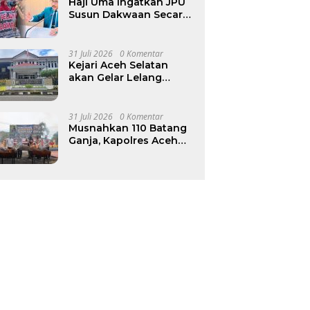
Triliun
Haji Uma Ingatkan JPU
Susun Dakwaan Secara
Cermat dalam Kasus
Dugaan Penganiayaan
Anak di Aceh Timur
31 Juli 2026
0 Komentar
Kejari Aceh Selatan
akan Gelar Lelang
Terbuka Barang
Rampasan Negara pada
12–13 Agustus
31 Juli 2026
0 Komentar
Musnahkan 110 Batang
Ganja, Kapolres Aceh
Selatan Tegaskan
Komitmen Berantas
Narkotika