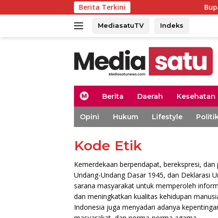
Langsung
Berita Terkini
Bupati Aceh Barat 
ke
konten
MediasatuTV
Indeks
H
Berita
Daerah
Kesehatan
o
m
Opini
Hukum
Lifestyle
Politi
e
Kode Etik
Kemerdekaan berpendapat, berekspresi, dan p
Undang-Undang Dasar 1945, dan Deklarasi U
sarana masyarakat untuk memperoleh inform
dan meningkatkan kualitas kehidupan manus
Indonesia juga menyadari adanya kepentinga
masyarakat, dan norma-norma agama.