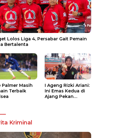
et Lolos Liga 4, Persabar Gait Pemain
a Bertalenta
e Palmer Masih
I Ageng Rizki Ariani:
ain Terbaik
Ini Emas Kedua di
lsea
Ajang Pekan
Olahraga Nasional
ita Kriminal