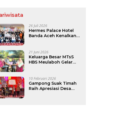
ia Lahan Menguat.
ariwisata
26 Juli 2026
Hermes Palace Hotel
Banda Aceh Kenalkan
Dunia Perhotelan Lewat
Program Junior Hotelier
21 Juni 2026
Keluarga Besar MTsS
HBS Meulaboh Gelar
Family Gathering di
Pantai Lhok Bubon
10 Februari 2026
Gampong Suak Timah
Raih Apresiasi Desa
Budaya Nasional 2025