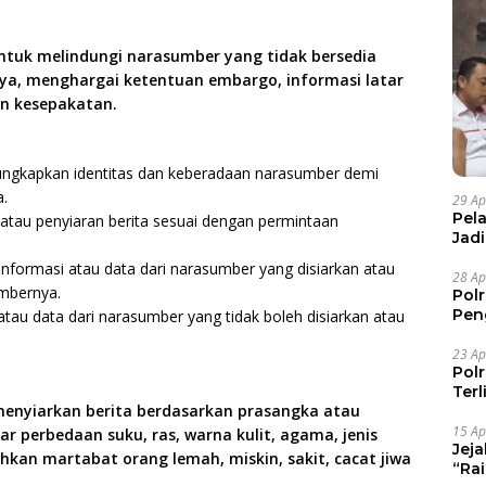
ntuk melindungi narasumber yang tidak bersedia
ya, menghargai ketentuan embargo, informasi latar
an kesepakatan.
gungkapkan identitas dan keberadaan narasumber demi
.
29 Ap
Pel
au penyiaran berita sesuai dengan permintaan
Jad
Pel
 informasi atau data dari narasumber yang disiarkan atau
28 Ap
mbernya.
Pol
Pen
atau data dari narasumber yang tidak boleh disiarkan atau
Dia
23 Ap
Pol
Ter
menyiarkan berita berdasarkan prasangka atau
15 Ap
ar perbedaan suku, ras, warna kulit, agama, jenis
Jej
hkan martabat orang lemah, miskin, sakit, cacat jiwa
“Ra