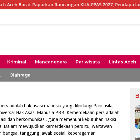
Paparkan Rancangan KUA-PPAS 2027, Pendapatan Daerah Diproye
Kriminal
Mancanegara
Pariwisata
Lintas Aceh
k
Olahraga
B
ers adalah hak asasi manusia yang dilindungi Pancasila,
niversal Hak Asasi Manusia PBB. Kemerdekaan pers adalah
asi dan berkomunikasi, guna memenuhi kebutuhan hakiki
ia. Dalam mewujudkan kemerdekaan pers itu, wartawan
n bangsa, tanggung jawab sosial, keberagaman