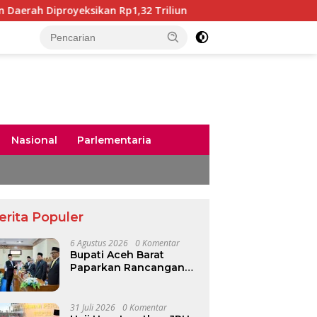
ksikan Rp1,32 Triliun
Bunda PAUD Aceh Kunjungi SD Ne
Nasional
Parlementaria
erita Populer
6 Agustus 2026
0 Komentar
Bupati Aceh Barat
Paparkan Rancangan
KUA-PPAS 2027,
Pendapatan Daerah
Diproyeksikan Rp1,32
31 Juli 2026
0 Komentar