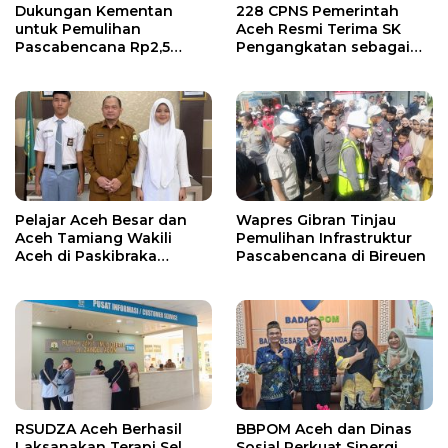
Dukungan Kementan
228 CPNS Pemerintah
untuk Pemulihan
Aceh Resmi Terima SK
Pascabencana Rp2,5
Pengangkatan sebagai
Triliun, Pemprov Kelola
PNS
Rp9,7 Miliar
Pelajar Aceh Besar dan
Wapres Gibran Tinjau
Aceh Tamiang Wakili
Pemulihan Infrastruktur
Aceh di Paskibraka
Pascabencana di Bireuen
Nasional 2026
RSUDZA Aceh Berhasil
BBPOM Aceh dan Dinas
Laksanakan Terapi Sel
Sosial Perkuat Sinergi