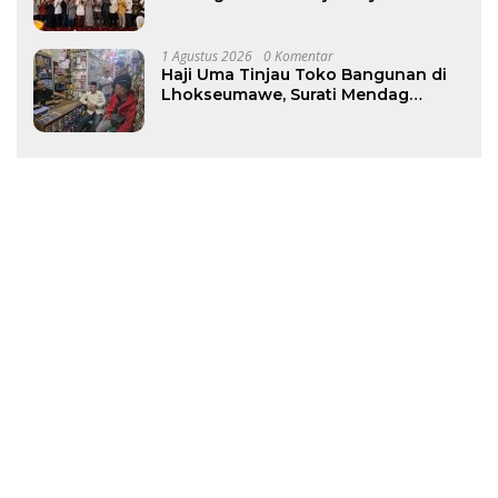
Baiturrahman Perkuat Khidmat
untuk Aceh
1 Agustus 2026
0 Komentar
Haji Uma Tinjau Toko Bangunan di
Lhokseumawe, Surati Mendag
Terkait Kelangkaan dan Lonjakan
Harga Semen di Aceh