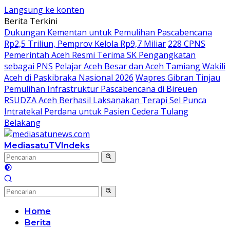
Langsung ke konten
Berita Terkini
Dukungan Kementan untuk Pemulihan Pascabencana
Rp2,5 Triliun, Pemprov Kelola Rp9,7 Miliar
228 CPNS
Pemerintah Aceh Resmi Terima SK Pengangkatan
sebagai PNS
Pelajar Aceh Besar dan Aceh Tamiang Wakili
Aceh di Paskibraka Nasional 2026
Wapres Gibran Tinjau
Pemulihan Infrastruktur Pascabencana di Bireuen
RSUDZA Aceh Berhasil Laksanakan Terapi Sel Punca
Intratekal Perdana untuk Pasien Cedera Tulang
Belakang
MediasatuTV
Indeks
Home
Berita