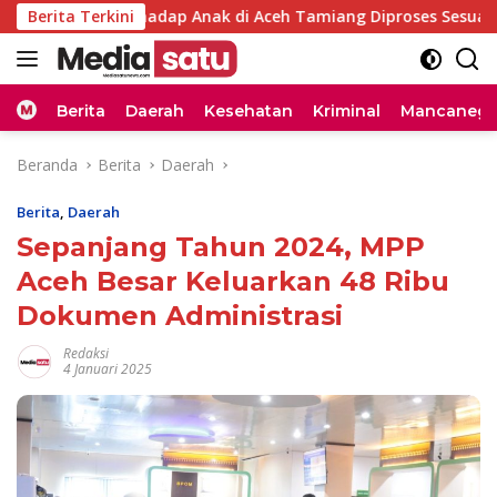
Langsung
ksual terhadap Anak di Aceh Tamiang Diproses Sesuai Hukum
Berita Terkini
ke
konten
Home
Berita
Daerah
Kesehatan
Kriminal
Mancanega
Beranda
Berita
Daerah
Berita
,
Daerah
Sepanjang Tahun 2024, MPP
Aceh Besar Keluarkan 48 Ribu
Dokumen Administrasi
Redaksi
4 Januari 2025