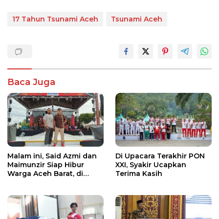
17 Tahun Tsunami Aceh
Tsunami Aceh
Baca Juga
Malam ini, Said Azmi dan
Di Upacara Terakhir PON
Maimunzir Siap Hibur
XXI, Syakir Ucapkan
Warga Aceh Barat, di
Terima Kasih
Acara HUT Meulaboh ke-
437 dan PKAB