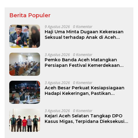
Berita Populer
9 Agustus 2026
0 Komentar
Haji Uma Minta Dugaan Kekerasan
Seksual terhadap Anak di Aceh
Tamiang Diproses Sesuai Hukum
3 Agustus 2026
0 Komentar
Pemko Banda Aceh Matangkan
Persiapan Festival Kemerdekaan
Pasar Atjeh 2026
3 Agustus 2026
0 Komentar
Aceh Besar Perkuat Kesiapsiagaan
Hadapi Kekeringan, Pastikan
Pasokan Air Bersih Tetap Terjaga
3 Agustus 2026
0 Komentar
Kejari Aceh Selatan Tangkap DPO
Kasus Migas, Terpidana Dieksekusi
ke Rutan Tapaktuan