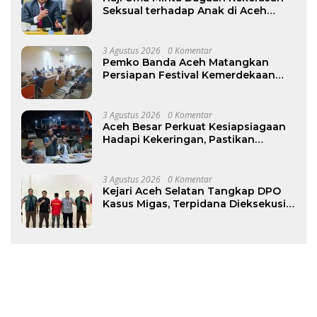
Seksual terhadap Anak di Aceh
Tamiang Diproses Sesuai Hukum
3 Agustus 2026
0 Komentar
Pemko Banda Aceh Matangkan
Persiapan Festival Kemerdekaan
Pasar Atjeh 2026
3 Agustus 2026
0 Komentar
Aceh Besar Perkuat Kesiapsiagaan
Hadapi Kekeringan, Pastikan
Pasokan Air Bersih Tetap Terjaga
3 Agustus 2026
0 Komentar
Kejari Aceh Selatan Tangkap DPO
Kasus Migas, Terpidana Dieksekusi
ke Rutan Tapaktuan