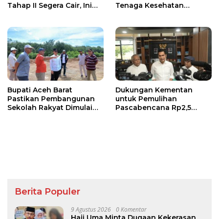
Tahap II Segera Cair, Ini
Tenaga Kesehatan
Jadwalnya
Dukung Keberhasilan
Menyusui
Bupati Aceh Barat
Dukungan Kementan
Pastikan Pembangunan
untuk Pemulihan
Sekolah Rakyat Dimulai
Pascabencana Rp2,5
Oktober 2026
Triliun, Pemprov Kelola
Rp9,7 Miliar
Berita Populer
9 Agustus 2026
0 Komentar
Haji Uma Minta Dugaan Kekerasan