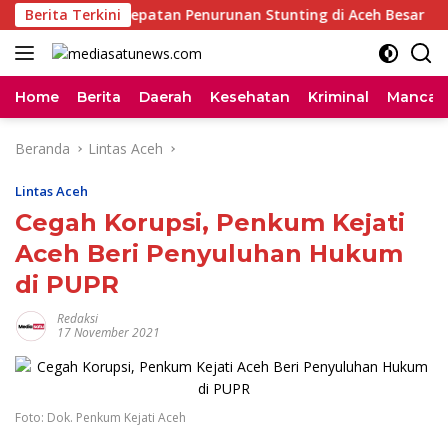
Langsung
 Dukung Percepatan Penurunan Stunting di Aceh Besar
Berita Terkini
ke
konten
Home
Berita
Daerah
Kesehatan
Kriminal
Mancan
Beranda
Lintas Aceh
Lintas Aceh
Cegah Korupsi, Penkum Kejati
Aceh Beri Penyuluhan Hukum
di PUPR
Redaksi
17 November 2021
Foto: Dok. Penkum Kejati Aceh