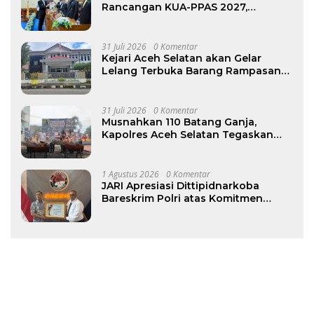
Rancangan KUA-PPAS 2027,
Pendapatan Daerah Diproyeksikan
Rp1,32 Triliun
31 Juli 2026
0 Komentar
Kejari Aceh Selatan akan Gelar
Lelang Terbuka Barang Rampasan
Negara pada 12–13 Agustus
31 Juli 2026
0 Komentar
Musnahkan 110 Batang Ganja,
Kapolres Aceh Selatan Tegaskan
Komitmen Berantas Narkotika
1 Agustus 2026
0 Komentar
JARI Apresiasi Dittipidnarkoba
Bareskrim Polri atas Komitmen
Berantas Jaringan Narkoba