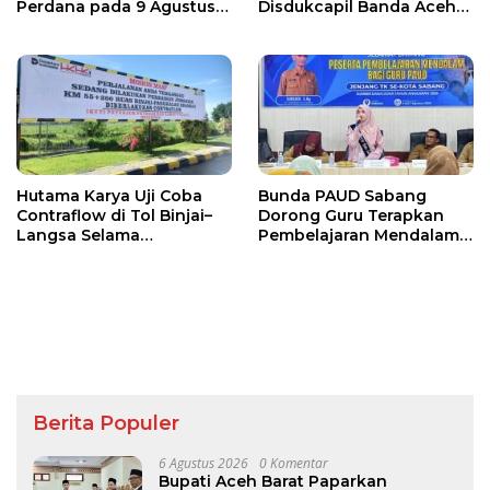
Perdana pada 9 Agustus
Disdukcapil Banda Aceh
2026
Buka Layanan
Penggantian Foto KTP
Hutama Karya Uji Coba
Bunda PAUD Sabang
Contraflow di Tol Binjai–
Dorong Guru Terapkan
Langsa Selama
Pembelajaran Mendalam
Pemeliharaan Oprit
untuk Tingkatkan Kualitas
Jembatan Batang
Pendidikan Anak Usia Dini
Serangan
Berita Populer
6 Agustus 2026
0 Komentar
Bupati Aceh Barat Paparkan