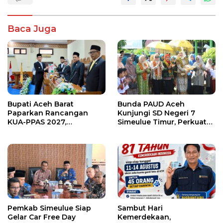
Baca Juga
Bupati Aceh Barat
Bunda PAUD Aceh
Paparkan Rancangan
Kunjungi SD Negeri 7
KUA-PPAS 2027,
Simeulue Timur, Perkuat
Pendapatan Daerah
Sinergi Peningkatan Mutu
Diproyeksikan Rp1,32
Pendidikan
Triliun
Pemkab Simeulue Siap
Sambut Hari
Gelar Car Free Day
Kemerdekaan,