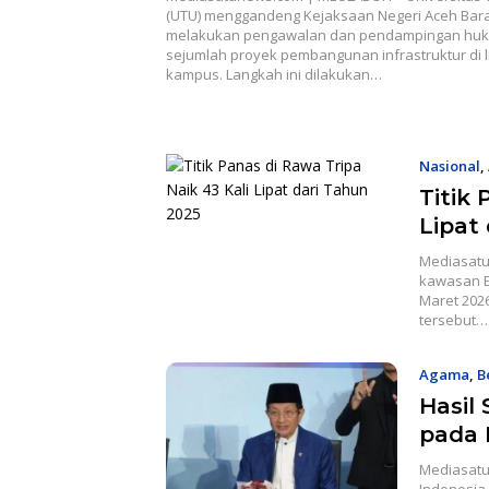
Infrastruktur
(UTU) menggandeng Kejaksaan Negeri Aceh Bara
melakukan pengawalan dan pendampingan huk
sejumlah proyek pembangunan infrastruktur di 
kampus. Langkah ini dilakukan…
Nasional
,
Titik 
Lipat
Mediasatu
kawasan E
Maret 202
tersebut…
Agama
,
B
Hasil 
pada 
Mediasatu