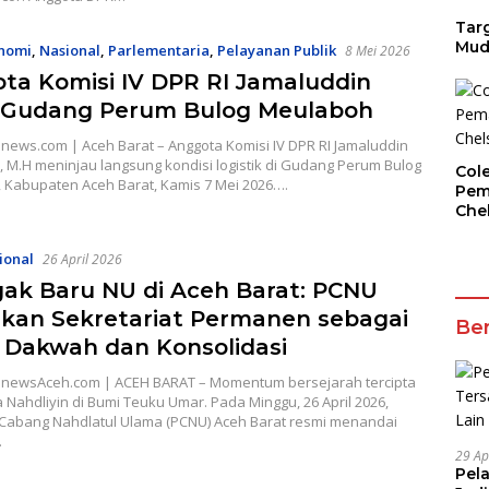
Targ
Mud
nomi
,
Nasional
,
Parlementaria
,
Pelayanan Publik
8 Mei 2026
ta Komisi IV DPR RI Jamaluddin
 Gudang Perum Bulog Meulaboh
news.com | Aceh Barat – Anggota Komisi IV DPR RI Jamaluddin
, M.H meninjau langsung kondisi logistik di Gudang Perum Bulog
Col
 Kabupaten Aceh Barat, Kamis 7 Mei 2026….
Pem
Che
ional
26 April 2026
ak Baru NU di Aceh Barat: PCNU
kan Sekretariat Permanen sebagai
Ber
 Dakwah dan Konsolidasi
newsAceh.com | ACEH BARAT – Momentum bersejarah tercipta
 Nahdliyin di Bumi Teuku Umar. Pada Minggu, 26 April 2026,
Cabang Nahdlatul Ulama (PCNU) Aceh Barat resmi menandai
…
29 Ap
Pel