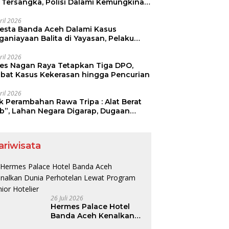
i Tersangka, Polisi Dalami Kemungkinan
aku Lain
ril 2026
resta Banda Aceh Dalami Kasus
ganiayaan Balita di Yayasan, Pelaku
mankan
ril 2026
res Nagan Raya Tetapkan Tiga DPO,
libat Kasus Kekerasan hingga Pencurian
ril 2026
ak Perambahan Rawa Tripa : Alat Berat
ib”, Lahan Negara Digarap, Dugaan
ia Lahan Menguat.
ariwisata
26 Juli 2026
Hermes Palace Hotel
Banda Aceh Kenalkan
Dunia Perhotelan Lewat