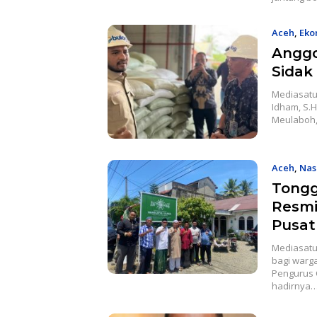
Aceh
,
Eko
Anggo
Sidak
Mediasatu
Idham, S.H
Meulaboh,
Aceh
,
Nas
Tongg
Resmi
Pusat
Mediasatu
bagi warga
Pengurus 
hadirnya