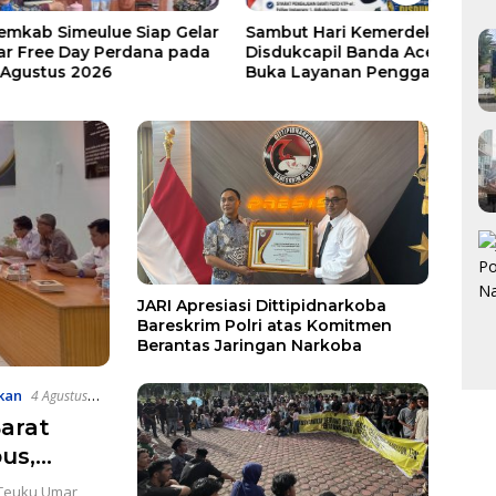
Simeulue Siap Gelar
Sambut Hari Kemerdekaan,
Huta
e Day Perdana pada
Disdukcapil Banda Aceh
Contr
us 2026
Buka Layanan Penggantian
Lang
Foto KTP
Peme
Jemb
JARI Apresiasi Dittipidnarkoba
Bareskrim Polri atas Komitmen
Berantas Jaringan Narkoba
kan
4 Agustus
arat
us,
ek
 Teuku Umar