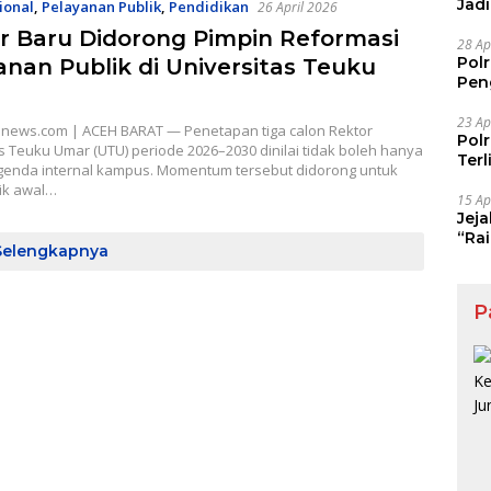
Jad
ional
,
Pelayanan Publik
,
Pendidikan
26 April 2026
Pel
r Baru Didorong Pimpin Reformasi
28 Ap
Pol
anan Publik di Universitas Teuku
Pen
Dia
23 Ap
news.com | ACEH BARAT — Penetapan tiga calon Rektor
Pol
s Teuku Umar (UTU) periode 2026–2030 dinilai tidak boleh hanya
Ter
genda internal kampus. Momentum tersebut didorong untuk
tik awal…
15 Ap
Jej
“Ra
Selengkapnya
Maf
P