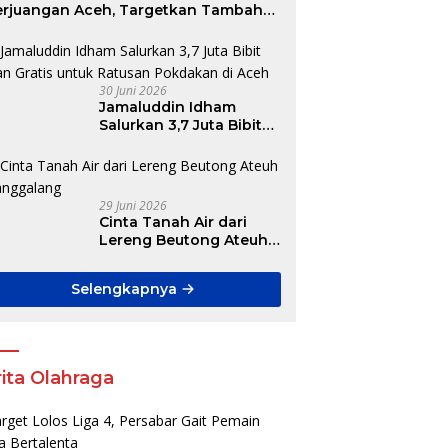
erjuangan Aceh, Targetkan Tambah
ursi DPR RI hingga DPRK
30 Juni 2026
Jamaluddin Idham
Salurkan 3,7 Juta Bibit
Ikan Gratis untuk
Ratusan Pokdakan di
Aceh
29 Juni 2026
Cinta Tanah Air dari
Lereng Beutong Ateuh
Banggalang
Selengkapnya
ita Olahraga