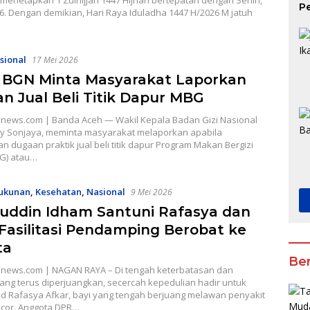
menetapkan 1 Zulhijjah 1447 Hijriah bertepatan dengan Senin,
P
6. Dengan demikian, Hari Raya Iduladha 1447 H/2026 M jatuh
K
sional
17 Mei 2026
BGN Minta Masyarakat Laporkan
n Jual Beli Titik Dapur MBG
news.com | Banda Aceh — Wakil Kepala Badan Gizi Nasional
ny Sonjaya, meminta masyarakat melaporkan apabila
dugaan praktik jual beli titik dapur Program Makan Bergizi
BG) atau…
ukunan
,
Kesehatan
,
Nasional
9 Mei 2026
uddin Idham Santuni Rafasya dan
Fasilitasi Pendamping Berobat ke
ta
Ber
news.com | NAGAN RAYA – Di tengah keterbatasan dan
ang terus diperjuangkan, secercah kepedulian hadir untuk
Rafasya Afkar, bayi yang tengah berjuang melawan penyakit
ocor. Anggota DPR…