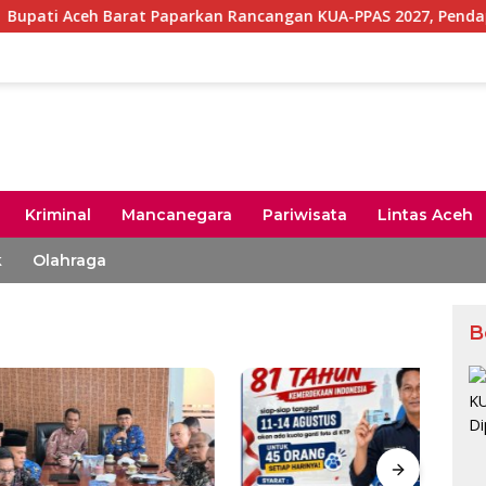
arat Paparkan Rancangan KUA-PPAS 2027, Pendapatan Daerah Di
Kriminal
Mancanegara
Pariwisata
Lintas Aceh
k
Olahraga
B