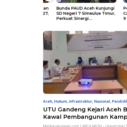
h Barat Paparkan
Bunda PAUD Aceh Kunjungi
Pemkab 
 KUA-PPAS 2027,
SD Negeri 7 Simeulue Timur,
Car Fre
n Daerah
Perkuat Sinergi
9 Agust
an Rp1,32 Triliun
Peningkatan Mutu
Pendidikan
Aceh
,
Hukum
,
Infrastruktur
,
Nasional
,
Pendidi
2026
UTU Gandeng Kejari Aceh B
Kawal Pembangunan Kamp
Perkuat Transparansi Proy
Mediasatunews.com | MEULABOH – Universitas