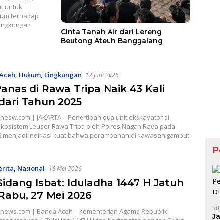
t untuk
um terhadap
lingkungan
Cinta Tanah Air dari Lereng
Beutong Ateuh Banggalang
Aceh
,
Hukum
,
Lingkungan
12 Juni 2026
Panas di Rawa Tripa Naik 43 Kali
 dari Tahun 2025
nesw.com | JAKARTA – Penertiban dua unit ekskavator di
kosistem Leuser Rawa Tripa oleh Polres Nagan Raya pada
6 menjadi indikasi kuat bahwa perambahan di kawasan gambut
P
erita
,
Nasional
18 Mei 2026
Sidang Isbat: Iduladha 1447 H Jatuh
Rabu, 27 Mei 2026
30
news.com | Banda Aceh – Kementerian Agama Republik
J