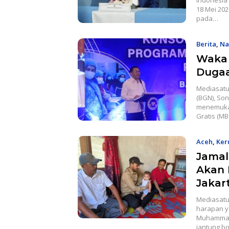
Indonesia 
18 Mei 202
pada…
Berita
,
Na
Waka 
Dugaa
Mediasatu
(BGN), So
menemukan 
Gratis (M
Aceh
,
Ker
Jamal
Akan 
Jakar
Mediasatu
harapan y
Muhammad 
jantung b