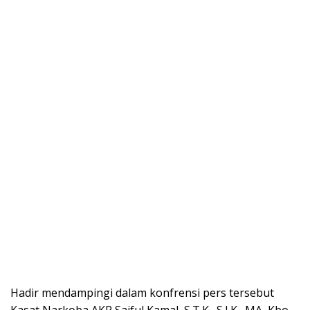
Hadir mendampingi dalam konfrensi pers tersebut
Kasat Narkoba AKP Saiful Kamal, S.T.K., S.I.K., MA, Kbo