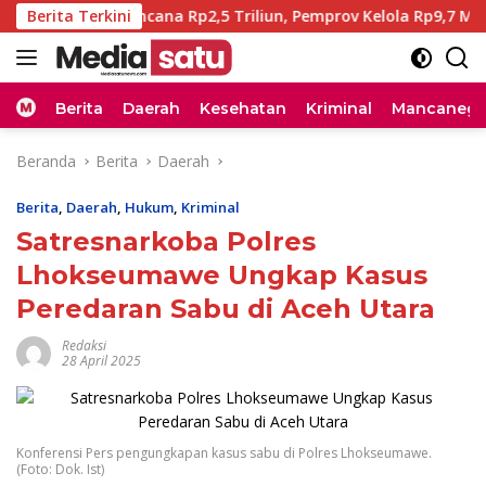
Langsung
 Pascabencana Rp2,5 Triliun, Pemprov Kelola Rp9,7 Miliar
Berita Terkini
ke
konten
Home
Berita
Daerah
Kesehatan
Kriminal
Mancanega
Beranda
Berita
Daerah
Berita
,
Daerah
,
Hukum
,
Kriminal
Satresnarkoba Polres
Lhokseumawe Ungkap Kasus
Peredaran Sabu di Aceh Utara
Redaksi
28 April 2025
Konferensi Pers pengungkapan kasus sabu di Polres Lhokseumawe.
(Foto: Dok. Ist)