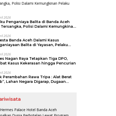
ril 2026
aku Penganiaya Balita di Banda Aceh
i Tersangka, Polisi Dalami Kemungkinan
aku Lain
ril 2026
resta Banda Aceh Dalami Kasus
ganiayaan Balita di Yayasan, Pelaku
mankan
ril 2026
res Nagan Raya Tetapkan Tiga DPO,
libat Kasus Kekerasan hingga Pencurian
ril 2026
ak Perambahan Rawa Tripa : Alat Berat
ib”, Lahan Negara Digarap, Dugaan
ia Lahan Menguat.
ariwisata