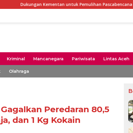
ungan Kementan untuk Pemulihan Pascabencana Rp2,5 Triliun, 
Kriminal
Mancanegara
Pariwisata
Lintas Aceh
k
Olahraga
B
 Gagalkan Peredaran 80,5
ja, dan 1 Kg Kokain