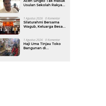
Aceh Singkil Tak Masuk
Usulan Sekolah Rakyat
Tahap III, Budi Harjo
Desak Pemkab Beri
Penjelasan
1 Agustus 2026
0 Komentar
Silaturahmi Bersama
Wagub, Keluarga Besar
Masjid Raya
Baiturrahman Perkuat
Khidmat untuk Aceh
1 Agustus 2026
0 Komentar
Haji Uma Tinjau Toko
Bangunan di
Lhokseumawe, Surati
Mendag Terkait
Kelangkaan dan
Lonjakan Harga Semen
di Aceh