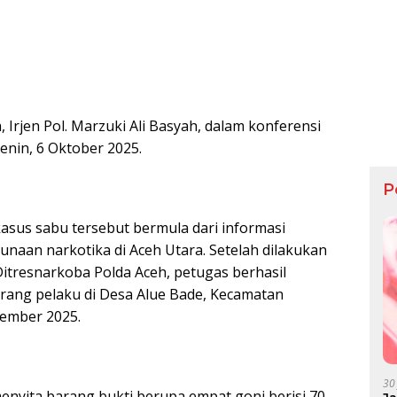
 Irjen Pol. Marzuki Ali Basyah, dalam konferensi
Senin, 6 Oktober 2025.
P
sus sabu tersebut bermula dari informasi
naan narkotika di Aceh Utara. Setelah dilakukan
Ditresnarkoba Polda Aceh, petugas berhasil
ang pelaku di Desa Alue Bade, Kecamatan
tember 2025.
30
menyita barang bukti berupa empat goni berisi 70