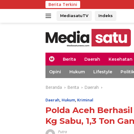
Langsung
Berita Terkini
Duk
ke
konten
MediasatuTV
Indeks
H
Berita
Daerah
Kesehatan
o
m
Opini
Hukum
Lifestyle
Politi
e
Beranda
Berita
Daerah
Daerah
,
Hukum
,
Kriminal
Polda Aceh Berhasil
Kg Sabu, 1,3 Ton Gan
Putra