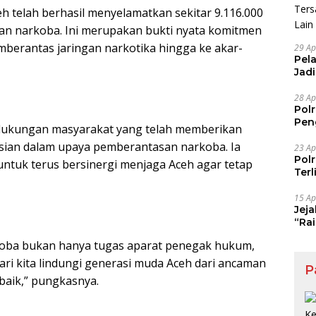
eh telah berhasil menyelamatkan sekitar 9.116.000
aan narkoba. Ini merupakan bukti nyata komitmen
mberantas jaringan narkotika hingga ke akar-
29 Ap
Pel
Jad
Pel
28 Ap
Pol
Pen
i dukungan masyarakat yang telah memberikan
Dia
sian dalam upaya pemberantasan narkoba. Ia
23 Ap
Pol
ntuk terus bersinergi menjaga Aceh agar tetap
Ter
15 Ap
Jej
“Ra
Maf
oba bukan hanya tugas aparat penegak hukum,
ari kita lindungi generasi muda Aceh dari ancaman
P
baik,” pungkasnya.