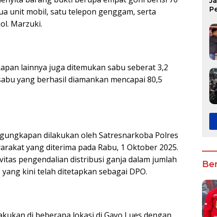
J
P
ua unit mobil, satu telepon genggam, serta
K
ol. Marzuki.
pan lainnya juga ditemukan sabu seberat 3,2
 sabu yang berhasil diamankan mencapai 80,5
engungkapan dilakukan oleh Satresnarkoba Polres
rakat yang diterima pada Rabu, 1 Oktober 2025.
itas pengendalian distribusi ganja dalam jumlah
Ber
 yang kini telah ditetapkan sebagai DPO.
akukan di beberapa lokasi di Gayo Lues dengan