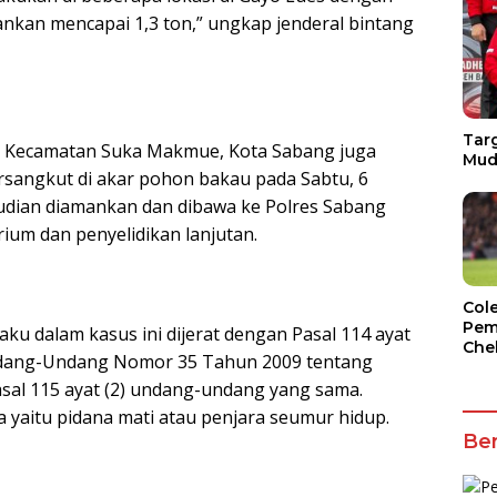
ankan mencapai 1,3 ton,” ungkap jenderal bintang
Targ
h, Kecamatan Suka Makmue, Kota Sabang juga
Mud
sangkut di akar pohon bakau pada Sabtu, 6
udian diamankan dan dibawa ke Polres Sabang
ium dan penyelidikan lanjutan.
Col
Pem
ku dalam kasus ini dijerat dengan Pasal 114 ayat
Che
2 Undang-Undang Nomor 35 Tahun 2009 tentang
 Pasal 115 ayat (2) undang-undang yang sama.
yaitu pidana mati atau penjara seumur hidup.
Ber