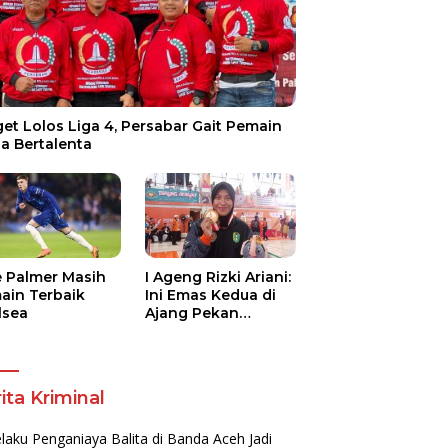
et Lolos Liga 4, Persabar Gait Pemain
a Bertalenta
e Palmer Masih
I Ageng Rizki Ariani:
ain Terbaik
Ini Emas Kedua di
lsea
Ajang Pekan
Olahraga Nasional
ita Kriminal