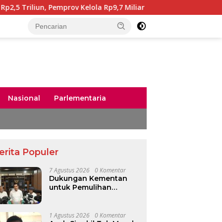
Pemprov Kelola Rp9,7 Miliar
228 CPNS Pemerintah Ace
Nasional
Parlementaria
erita Populer
7 Agustus 2026
0 Komentar
Dukungan Kementan
untuk Pemulihan
Pascabencana Rp2,5
Triliun, Pemprov Kelola
Rp9,7 Miliar
1 Agustus 2026
0 Komentar