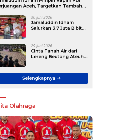
amaluddin Idham Pimpin Rapim PDI
erjuangan Aceh, Targetkan Tambah
ursi DPR RI hingga DPRK
30 Juni 2026
Jamaluddin Idham
Salurkan 3,7 Juta Bibit
Ikan Gratis untuk
Ratusan Pokdakan di
Aceh
29 Juni 2026
Cinta Tanah Air dari
Lereng Beutong Ateuh
Banggalang
Selengkapnya
ita Olahraga