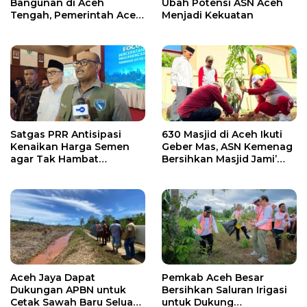
Bangunan di Aceh
Ubah Potensi ASN Aceh
Tengah, Pemerintah Aceh
Menjadi Kekuatan
Kirim Bantuan
Satgas PRR Antisipasi
630 Masjid di Aceh Ikuti
Kenaikan Harga Semen
Geber Mas, ASN Kemenag
agar Tak Hambat
Bersihkan Masjid Jami’
Pemulihan Pascabencana
Lueng Bata
di Aceh
Aceh Jaya Dapat
Pemkab Aceh Besar
Dukungan APBN untuk
Bersihkan Saluran Irigasi
Cetak Sawah Baru Seluas
untuk Dukung