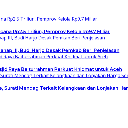
a Rp2,5 Triliun, Pemprov Kelola Rp9,7 Miliar
ahap III, Budi Harjo Desak Pemkab Beri Penjelasan
sjid Raya Baiturrahman Perkuat Khidmat untuk Aceh
, Surati Mendag Terkait Kelangkaan dan Lonjakan Ha