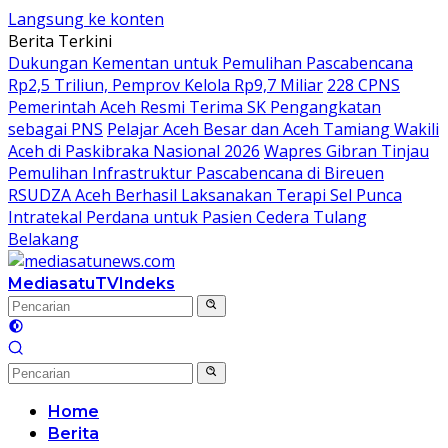
Langsung ke konten
Berita Terkini
Dukungan Kementan untuk Pemulihan Pascabencana
Rp2,5 Triliun, Pemprov Kelola Rp9,7 Miliar
228 CPNS
Pemerintah Aceh Resmi Terima SK Pengangkatan
sebagai PNS
Pelajar Aceh Besar dan Aceh Tamiang Wakili
Aceh di Paskibraka Nasional 2026
Wapres Gibran Tinjau
Pemulihan Infrastruktur Pascabencana di Bireuen
RSUDZA Aceh Berhasil Laksanakan Terapi Sel Punca
Intratekal Perdana untuk Pasien Cedera Tulang
Belakang
MediasatuTV
Indeks
Home
Berita