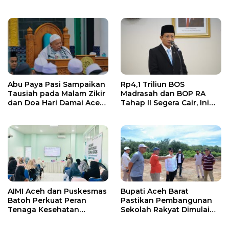
Tamiang Diproses Sesuai
Hukum
Abu Paya Pasi Sampaikan
Rp4,1 Triliun BOS
Tausiah pada Malam Zikir
Madrasah dan BOP RA
dan Doa Hari Damai Aceh
Tahap II Segera Cair, Ini
2026
Jadwalnya
AIMI Aceh dan Puskesmas
Bupati Aceh Barat
Batoh Perkuat Peran
Pastikan Pembangunan
Tenaga Kesehatan
Sekolah Rakyat Dimulai
Dukung Keberhasilan
Oktober 2026
Menyusui