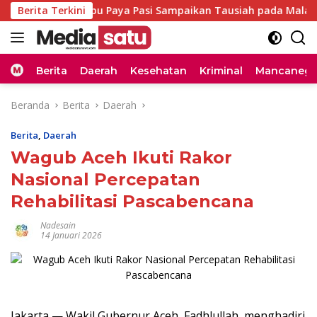
Langsung
Berita Terkini
Abu Paya Pasi Sampaikan Tausiah pada Malam Zikir da
ke
konten
Home
Berita
Daerah
Kesehatan
Kriminal
Mancanega
Beranda
Berita
Daerah
Berita
,
Daerah
Wagub Aceh Ikuti Rakor
Nasional Percepatan
Rehabilitasi Pascabencana
Nadesain
14 Januari 2026
Jakarta — Wakil Gubernur Aceh, Fadhlullah, menghadiri