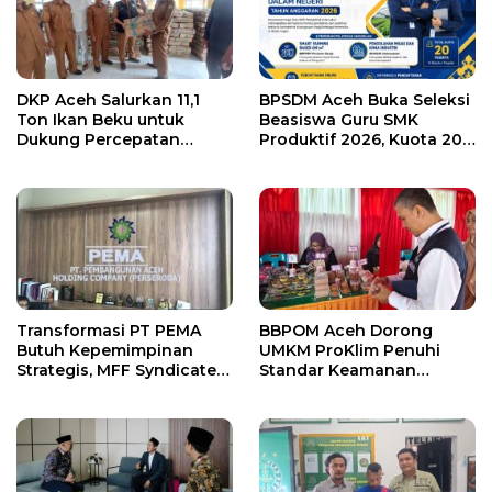
DKP Aceh Salurkan 11,1
BPSDM Aceh Buka Seleksi
Ton Ikan Beku untuk
Beasiswa Guru SMK
Dukung Percepatan
Produktif 2026, Kuota 20
Penurunan Stunting di
Peserta
Aceh Besar
Transformasi PT PEMA
BBPOM Aceh Dorong
Butuh Kepemimpinan
UMKM ProKlim Penuhi
Strategis, MFF Syndicate
Standar Keamanan
Nilai Dr. Said Mulyadi
Pangan dan Tingkatkan
Layak Dipertimbangkan
Daya Saing