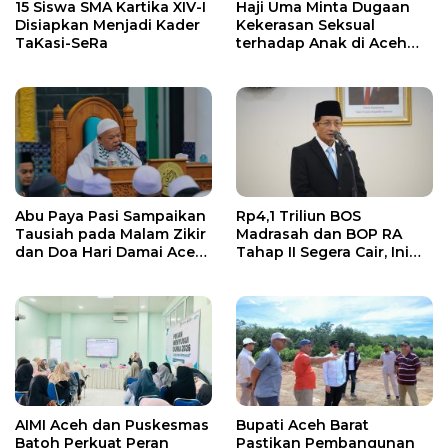
15 Siswa SMA Kartika XIV-I
Haji Uma Minta Dugaan
Disiapkan Menjadi Kader
Kekerasan Seksual
TaKasi-SeRa
terhadap Anak di Aceh
Tamiang Diproses Sesuai
Hukum
Abu Paya Pasi Sampaikan
Rp4,1 Triliun BOS
Tausiah pada Malam Zikir
Madrasah dan BOP RA
dan Doa Hari Damai Aceh
Tahap II Segera Cair, Ini
2026
Jadwalnya
AIMI Aceh dan Puskesmas
Bupati Aceh Barat
Batoh Perkuat Peran
Pastikan Pembangunan