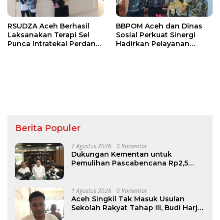
RSUDZA Aceh Berhasil
BBPOM Aceh dan Dinas
Laksanakan Terapi Sel
Sosial Perkuat Sinergi
Punca Intratekal Perdana
Hadirkan Pelayanan
untuk Pasien Cedera
Publik Inklusif bagi
Tulang Belakang
Kelompok Rentan
Berita Populer
7 Agustus 2026
0 Komentar
Dukungan Kementan untuk
Pemulihan Pascabencana Rp2,5
Triliun, Pemprov Kelola Rp9,7 Miliar
1 Agustus 2026
0 Komentar
Aceh Singkil Tak Masuk Usulan
Sekolah Rakyat Tahap III, Budi Harjo
Desak Pemkab Beri Penjelasan