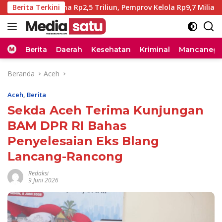
Langsung
bencana Rp2,5 Triliun, Pemprov Kelola Rp9,7 Miliar
Berita Terkini
2
ke
konten
Home
Berita
Daerah
Kesehatan
Kriminal
Mancanega
Beranda
Aceh
Aceh
,
Berita
Sekda Aceh Terima Kunjungan
BAM DPR RI Bahas
Penyelesaian Eks Blang
Lancang-Rancong
Redaksi
9 Juni 2026