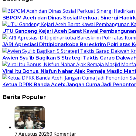
BBPOM Aceh dan Dinas Sosial Perkuat Sinergi Hadirk
UTU Gandeng Kejari Aceh Barat Kawal Pembangunan K
JARI Apresiasi Dittipidnarkoba Bareskrim Polri atas
Awien Syu’ib Bagikan 5 Strategi Taktis Garap Dakwah
Viral Itu Bonus, Nisfun Nahar Ajak Remaja Masjid M
Ketua DPRK Banda Aceh: Jangan Cuma Jadi Penonton S
Berita Populer
7 Agustus 2026
0 Komentar