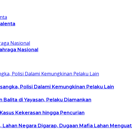
talenta
lahraga Nasional
rsangka, Polisi Dalami Kemungkinan Pelaku Lain
 Balita di Yayasan, Pelaku Diamankan
 Kasus Kekerasan hingga Pencurian
b”, Lahan Negara Digarap, Dugaan Mafia Lahan Menguat