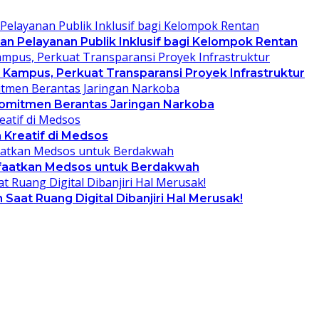
an Pelayanan Publik Inklusif bagi Kelompok Rentan
ampus, Perkuat Transparansi Proyek Infrastruktur
 Komitmen Berantas Jaringan Narkoba
 Kreatif di Medsos
anfaatkan Medsos untuk Berdakwah
aat Ruang Digital Dibanjiri Hal Merusak!