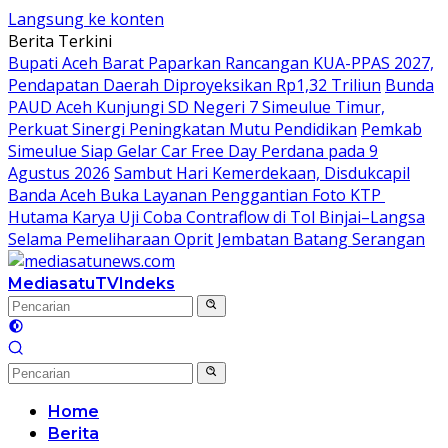
Langsung ke konten
Berita Terkini
Bupati Aceh Barat Paparkan Rancangan KUA-PPAS 2027,
Pendapatan Daerah Diproyeksikan Rp1,32 Triliun
Bunda
PAUD Aceh Kunjungi SD Negeri 7 Simeulue Timur,
Perkuat Sinergi Peningkatan Mutu Pendidikan
Pemkab
Simeulue Siap Gelar Car Free Day Perdana pada 9
Agustus 2026
Sambut Hari Kemerdekaan, Disdukcapil
Banda Aceh Buka Layanan Penggantian Foto KTP
Hutama Karya Uji Coba Contraflow di Tol Binjai–Langsa
Selama Pemeliharaan Oprit Jembatan Batang Serangan
MediasatuTV
Indeks
Home
Berita