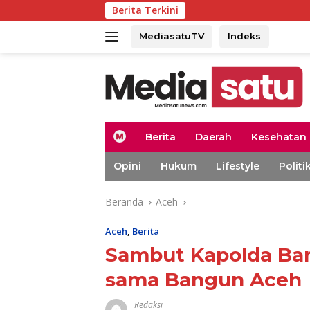
Langsung
Berita Terkini
Kapolda Ace
ke
konten
MediasatuTV
Indeks
H
Berita
Daerah
Kesehatan
o
m
Opini
Hukum
Lifestyle
Politi
e
Beranda
Aceh
Aceh
,
Berita
Sambut Kapolda Bar
sama Bangun Aceh
Redaksi