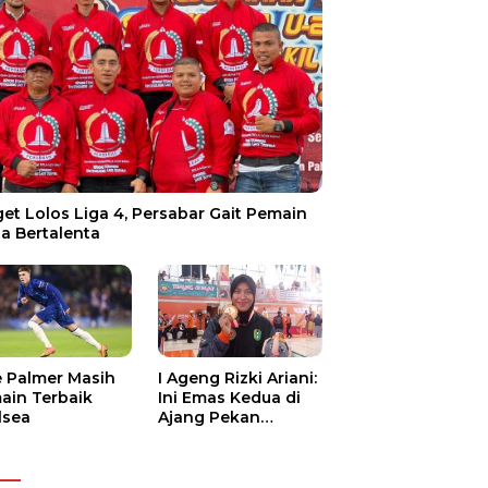
et Lolos Liga 4, Persabar Gait Pemain
a Bertalenta
e Palmer Masih
I Ageng Rizki Ariani:
ain Terbaik
Ini Emas Kedua di
lsea
Ajang Pekan
Olahraga Nasional