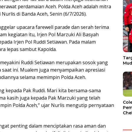
merawat perdamaian Aceh. Polda Aceh adalah mitra
Nurlis di Banda Aceh, Senin (6/7/2026).
nggelar upacara farewell parade dan serah terima
m kegiatan itu, Irjen Pol Marzuki Ali Basyah
ada Irjen Pol Ruddi Setiawan. Pada malam
ara lepas sambut Kapolda.
Targ
meyakini Ruddi Setiawan merupakan sosok yang
Mud
 saat ini. Mualem juga menyampaikan apresiasi
bdiannya selama memimpin Polda Aceh.
g kepada Pak Ruddi. Mari kita bersama-sama
a kasih juga kepada Pak Marzuki yang telah
Col
mpin Polda Aceh,” ujar Nurlis mengutip pernyataan
Pem
Che
ngat penting dalam menciptakan rasa aman dan