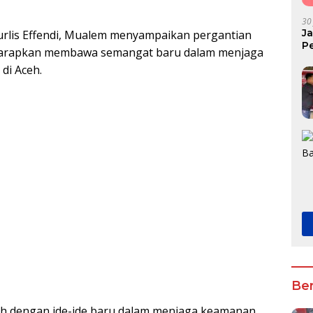
30
J
urlis Effendi, Mualem menyampaikan pergantian
P
iharapkan membawa semangat baru dalam menjaga
K
di Aceh.
Ber
ceh dengan ide-ide baru dalam menjaga keamanan