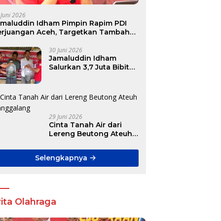
 Juni 2026
amaluddin Idham Pimpin Rapim PDI
erjuangan Aceh, Targetkan Tambah
ursi DPR RI hingga DPRK
30 Juni 2026
Jamaluddin Idham
Salurkan 3,7 Juta Bibit
Ikan Gratis untuk
Ratusan Pokdakan di
Aceh
29 Juni 2026
Cinta Tanah Air dari
Lereng Beutong Ateuh
Banggalang
Selengkapnya
ita Olahraga