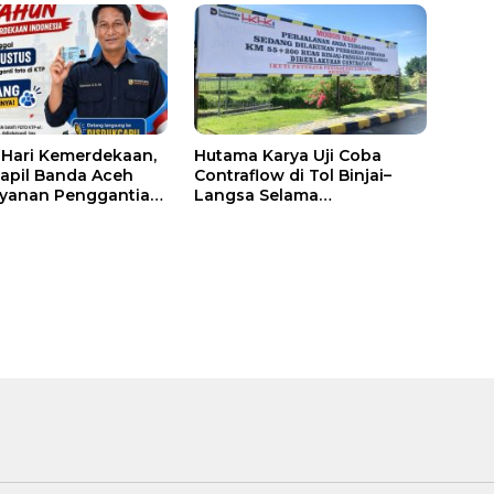
Hari Kemerdekaan,
Hutama Karya Uji Coba
apil Banda Aceh
Contraflow di Tol Binjai–
yanan Penggantian
Langsa Selama
TP
Pemeliharaan Oprit
Jembatan Batang Serangan