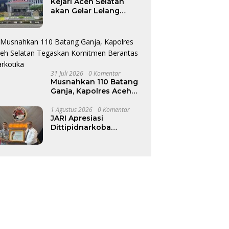
Kejari Aceh Selatan
akan Gelar Lelang
Terbuka Barang
Rampasan Negara pada
12–13 Agustus
31 Juli 2026
0 Komentar
Musnahkan 110 Batang
Ganja, Kapolres Aceh
Selatan Tegaskan
Komitmen Berantas
1 Agustus 2026
0 Komentar
JARI Apresiasi
Narkotika
Dittipidnarkoba
Bareskrim Polri atas
Komitmen Berantas
Jaringan Narkoba