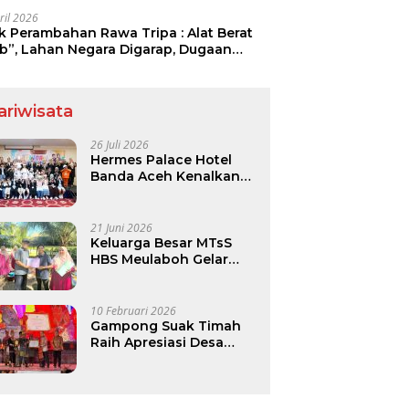
ril 2026
ak Perambahan Rawa Tripa : Alat Berat
ib”, Lahan Negara Digarap, Dugaan
ia Lahan Menguat.
ariwisata
26 Juli 2026
Hermes Palace Hotel
Banda Aceh Kenalkan
Dunia Perhotelan Lewat
Program Junior Hotelier
21 Juni 2026
Keluarga Besar MTsS
HBS Meulaboh Gelar
Family Gathering di
Pantai Lhok Bubon
10 Februari 2026
Gampong Suak Timah
Raih Apresiasi Desa
Budaya Nasional 2025