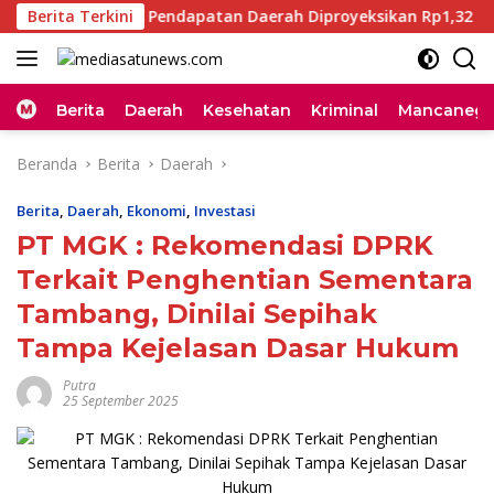
Langsung
PAS 2027, Pendapatan Daerah Diproyeksikan Rp1,32 Triliun
Berita Terkini
ke
konten
Home
Berita
Daerah
Kesehatan
Kriminal
Mancanega
Beranda
Berita
Daerah
Berita
,
Daerah
,
Ekonomi
,
Investasi
PT MGK : Rekomendasi DPRK
Terkait Penghentian Sementara
Tambang, Dinilai Sepihak
Tampa Kejelasan Dasar Hukum
Putra
25 September 2025