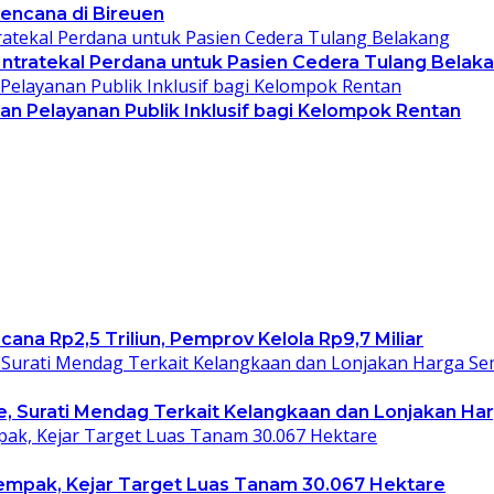
bencana di Bireuen
Intratekal Perdana untuk Pasien Cedera Tulang Belak
an Pelayanan Publik Inklusif bagi Kelompok Rentan
a Rp2,5 Triliun, Pemprov Kelola Rp9,7 Miliar
, Surati Mendag Terkait Kelangkaan dan Lonjakan Ha
empak, Kejar Target Luas Tanam 30.067 Hektare