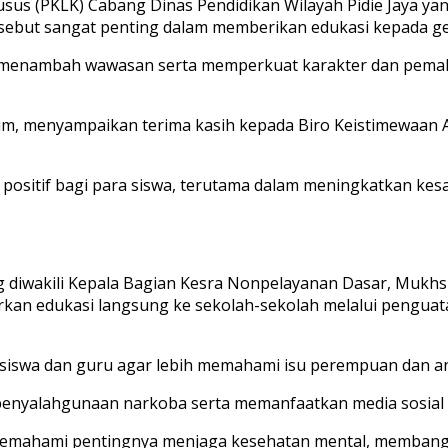
us (PKLK) Cabang Dinas Pendidikan Wilayah Pidie Jaya yang
sebut sangat penting dalam memberikan edukasi kepada ge
ntuk menambah wawasan serta memperkuat karakter dan pe
m, menyampaikan terima kasih kepada Biro Keistimewaan A
ositif bagi para siswa, terutama dalam meningkatkan kesa
g diwakili Kepala Bagian Kesra Nonpelayanan Dasar, Mukhs
an edukasi langsung ke sekolah-sekolah melalui penguatan
 siswa dan guru agar lebih memahami isu perempuan dan an
penyalahgunaan narkoba serta memanfaatkan media sosial se
memahami pentingnya menjaga kesehatan mental, membangu