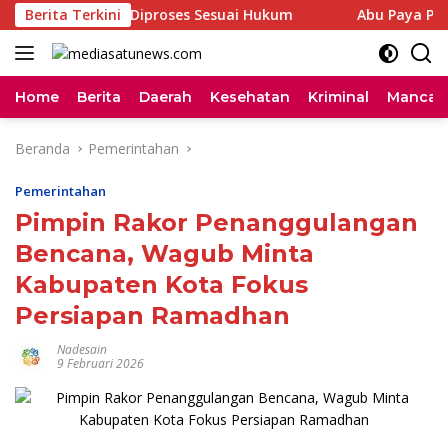
Langsung
ceh Tamiang Diproses Sesuai Hukum
Berita Terkini
Abu Paya Pasi Sam
ke
konten
Home
Berita
Daerah
Kesehatan
Kriminal
Mancan
Beranda
Pemerintahan
Pemerintahan
Pimpin Rakor Penanggulangan
Bencana, Wagub Minta
Kabupaten Kota Fokus
Persiapan Ramadhan
Nadesain
9 Februari 2026