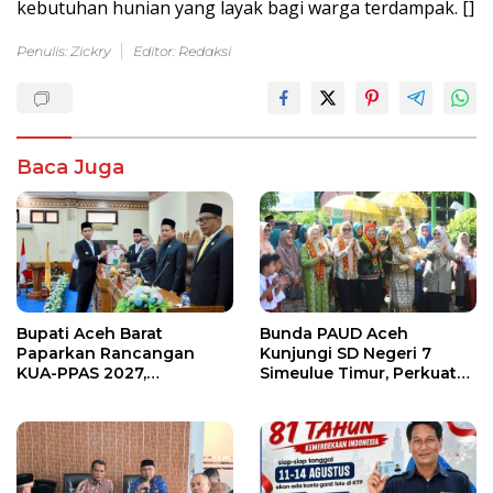
kebutuhan hunian yang layak bagi warga terdampak. []
Penulis: Zickry
Editor: Redaksi
Baca Juga
Bupati Aceh Barat
Bunda PAUD Aceh
Paparkan Rancangan
Kunjungi SD Negeri 7
KUA-PPAS 2027,
Simeulue Timur, Perkuat
Pendapatan Daerah
Sinergi Peningkatan Mutu
Diproyeksikan Rp1,32
Pendidikan
Triliun