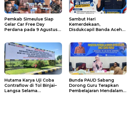
Pemkab Simeulue Siap
Sambut Hari
Gelar Car Free Day
Kemerdekaan,
Perdana pada 9 Agustus
Disdukcapil Banda Aceh
2026
Buka Layanan
Penggantian Foto KTP
Hutama Karya Uji Coba
Bunda PAUD Sabang
Contraflow di Tol Binjai–
Dorong Guru Terapkan
Langsa Selama
Pembelajaran Mendalam
Pemeliharaan Oprit
untuk Tingkatkan Kualitas
Jembatan Batang
Pendidikan Anak Usia Dini
Serangan