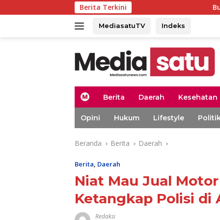
Langsung
Berita Terkini
Bupati Aceh Barat
ke
konten
MediasatuTV
Indeks
H
Berita
Daerah
Kesehatan
o
m
Opini
Hukum
Lifestyle
Politi
e
Beranda
Berita
Daerah
Berita
,
Daerah
Niat Mau Jual Motor
Ketangkap Polisi di
Redaksi