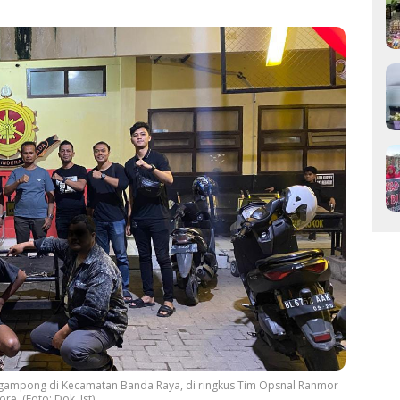
u gampong di Kecamatan Banda Raya, di ringkus Tim Opsnal Ranmor
e. (Foto: Dok. Ist)