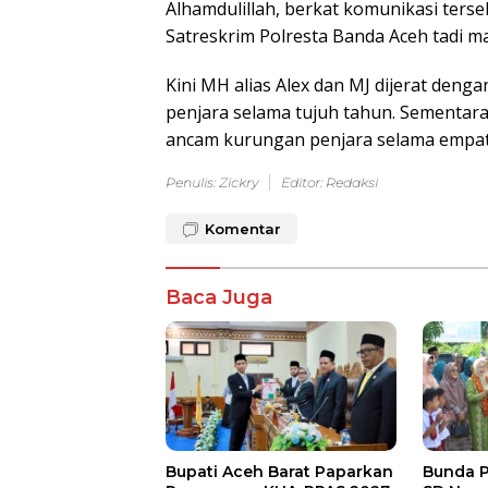
Alhamdulillah, berkat komunikasi ters
Satreskrim Polresta Banda Aceh tadi ma
Kini MH alias Alex dan MJ dijerat de
penjara selama tujuh tahun. Sementara
ancam kurungan penjara selama empat t
Penulis: Zickry
Editor: Redaksi
Komentar
Baca Juga
Bupati Aceh Barat Paparkan
Bunda P