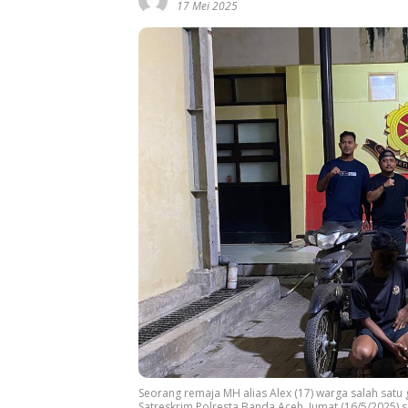
17 Mei 2025
Seorang remaja MH alias Alex (17) warga salah sat
Satreskrim Polresta Banda Aceh, Jumat (16/5/2025) sor