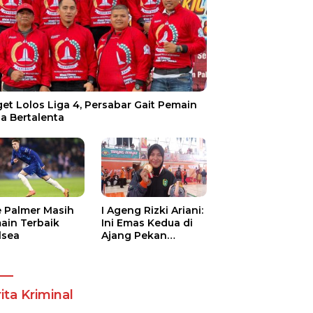
et Lolos Liga 4, Persabar Gait Pemain
a Bertalenta
e Palmer Masih
I Ageng Rizki Ariani:
ain Terbaik
Ini Emas Kedua di
lsea
Ajang Pekan
Olahraga Nasional
ita Kriminal