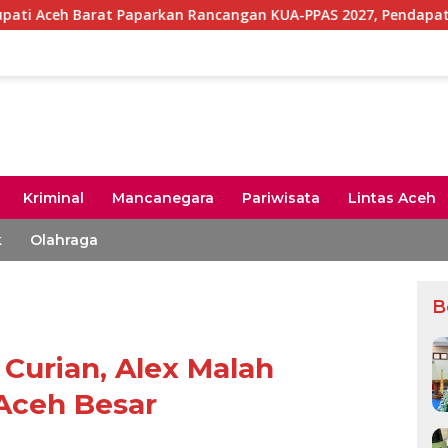
 Paparkan Rancangan KUA-PPAS 2027, Pendapatan Daerah Diproy
Kriminal
Mancanegara
Pariwisata
Lintas Aceh
k
Olahraga
B
 Curian, Alex Malah
 Aceh Besar