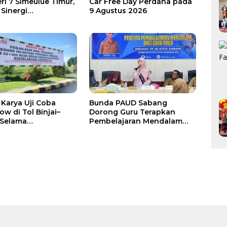
ri 7 Simeulue Timur,
Car Free Day Perdana pada
 Sinergi
9 Agustus 2026
atan Mutu
kan
Karya Uji Coba
Bunda PAUD Sabang
ow di Tol Binjai–
Dorong Guru Terapkan
 Selama
Pembelajaran Mendalam
araan Oprit
untuk Tingkatkan Kualitas
an Batang Serangan
Pendidikan Anak Usia Dini