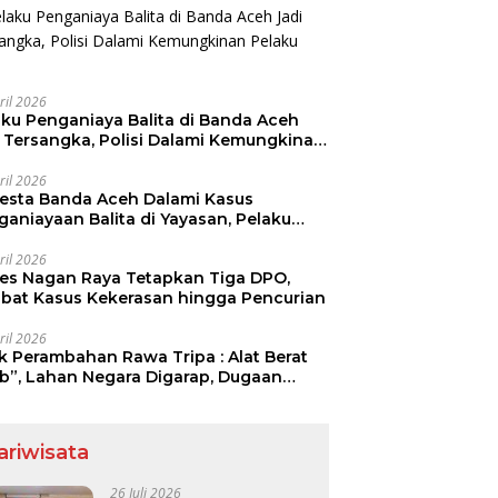
ril 2026
aku Penganiaya Balita di Banda Aceh
i Tersangka, Polisi Dalami Kemungkinan
aku Lain
ril 2026
resta Banda Aceh Dalami Kasus
ganiayaan Balita di Yayasan, Pelaku
mankan
ril 2026
res Nagan Raya Tetapkan Tiga DPO,
libat Kasus Kekerasan hingga Pencurian
ril 2026
ak Perambahan Rawa Tripa : Alat Berat
ib”, Lahan Negara Digarap, Dugaan
ia Lahan Menguat.
ariwisata
26 Juli 2026