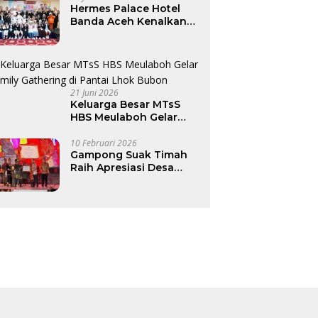
Hermes Palace Hotel
Banda Aceh Kenalkan
Dunia Perhotelan Lewat
Program Junior Hotelier
21 Juni 2026
Keluarga Besar MTsS
HBS Meulaboh Gelar
Family Gathering di
Pantai Lhok Bubon
10 Februari 2026
Gampong Suak Timah
Raih Apresiasi Desa
Budaya Nasional 2025