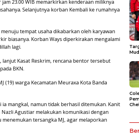
tar jam 23.00 WIB memarkirkan kenderaan miliknya
 usahanya. Selanjutnya korban Kembali ke rumahnya
n menuju tempat usaha dikabarkan oleh karyawan
arkir biasanya. Korban Ways diperkirakan mengalami
llah lagi.
Targ
Mud
 lanjut Kasat Reskrim, rencana bentor tersebut
kepada BKN.
MJ (19) warga Kecamatan Meuraxa Kota Banda
Col
Pem
i ia mangkal, namun tidak berhasil ditemukan. Kanit
Che
a Nazli Agustiar melakukan komunikasi dengan
tau menemukan tersangka MJ, agar melaporkan
Ber