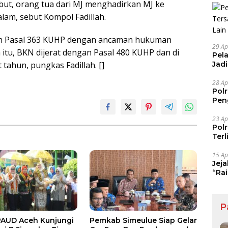
ebut, orang tua dari MJ menghadirkan MJ ke
lam, sebut Kompol Fadillah.
ngan Pasal 363 KUHP dengan ancaman hukuman
29 Ap
 itu, BKN dijerat dengan Pasal 480 KUHP dan di
Pel
Jad
ahun, pungkas Fadillah. []
Pel
28 Ap
Pol
Pen
Dia
23 Ap
Pol
Ter
15 Ap
Jej
“Ra
Maf
P
AUD Aceh Kunjungi
Pemkab Simeulue Siap Gelar