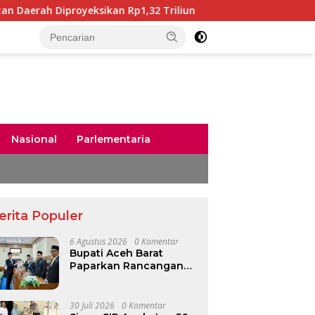
eksikan Rp1,32 Triliun
Bunda PAUD Aceh Kunjungi SD N
Nasional
Parlementaria
erita Populer
6 Agustus 2026
0 Komentar
Bupati Aceh Barat
Paparkan Rancangan
KUA-PPAS 2027,
Pendapatan Daerah
Diproyeksikan Rp1,32
30 Juli 2026
0 Komentar