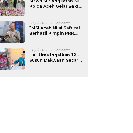
Triliun
Siswa SIP Angkatan 56
Polda Aceh Gelar Bakti
Sosial di Panti Asuhan
30 Juli 2026
0 Komentar
JMSI Aceh Nilai Safrizal
Berhasil Pimpin PRR,
Minta Fokus pada Fase
Rekonstruksi
31 Juli 2026
0 Komentar
Haji Uma Ingatkan JPU
Susun Dakwaan Secara
Cermat dalam Kasus
Dugaan Penganiayaan
Anak di Aceh Timur