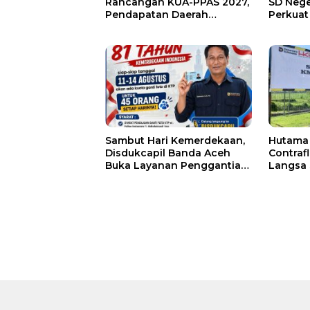
Rancangan KUA-PPAS 2027,
SD Nege
Pendapatan Daerah
Perkuat
Diproyeksikan Rp1,32 Triliun
Peningk
Pendidi
Sambut Hari Kemerdekaan,
Hutama 
Disdukcapil Banda Aceh
Contrafl
Buka Layanan Penggantian
Langsa
Foto KTP
Pemelih
Jembat