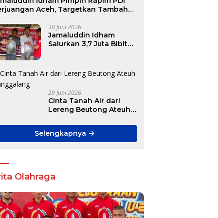
amaluddin Idham Pimpin Rapim PDI
erjuangan Aceh, Targetkan Tambah
ursi DPR RI hingga DPRK
30 Juni 2026
Jamaluddin Idham
Salurkan 3,7 Juta Bibit
Ikan Gratis untuk
Ratusan Pokdakan di
Aceh
29 Juni 2026
Cinta Tanah Air dari
Lereng Beutong Ateuh
Banggalang
Selengkapnya
ita Olahraga