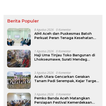
Berita Populer
8 Agustus 2026
0 Komentar
AIMI Aceh dan Puskesmas Batoh
Perkuat Peran Tenaga Kesehatan
Dukung Keberhasilan Menyusui
1 Agustus 2026
0 Komentar
Haji Uma Tinjau Toko Bangunan di
Lhokseumawe, Surati Mendag
Terkait Kelangkaan dan Lonjakan
Harga Semen di Aceh
3 Agustus 2026
0 Komentar
Aceh Utara Gencarkan Gerakan
Tanam Padi Serempak, Kejar Target
Luas Tanam 30.067 Hektare
3 Agustus 2026
0 Komentar
Pemko Banda Aceh Matangkan
Persiapan Festival Kemerdekaan