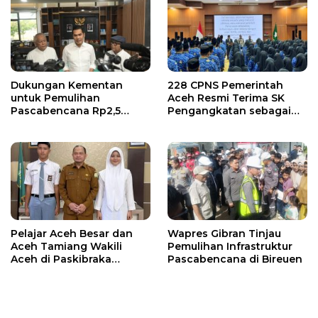
Dukungan Kementan
228 CPNS Pemerintah
untuk Pemulihan
Aceh Resmi Terima SK
Pascabencana Rp2,5
Pengangkatan sebagai
Triliun, Pemprov Kelola
PNS
Rp9,7 Miliar
Pelajar Aceh Besar dan
Wapres Gibran Tinjau
Aceh Tamiang Wakili
Pemulihan Infrastruktur
Aceh di Paskibraka
Pascabencana di Bireuen
Nasional 2026