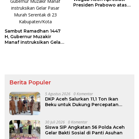
Presiden Prabowo atas
Bantuan Sapi Meugang
bagi Daerah Terdampak
Bencana Aceh
Sambut Ramadhan 1447
H, Gubernur Muzakir
Manaf instruksikan Gelar
Pasar Murah Serentak di
23 Kabupaten/Kota
Berita Populer
5 Agustus 2026
0 Komentar
DKP Aceh Salurkan 11,1 Ton Ikan
Beku untuk Dukung Percepatan
Penurunan Stunting di Aceh Besar
30 Juli 2026
0 Komentar
Siswa SIP Angkatan 56 Polda Aceh
Gelar Bakti Sosial di Panti Asuhan