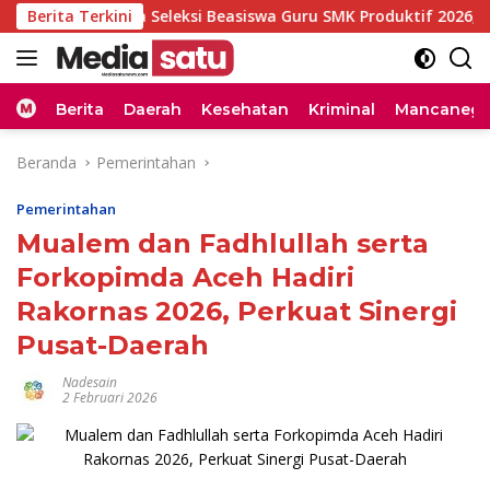
Langsung
h Buka Seleksi Beasiswa Guru SMK Produktif 2026, Kuota 20 Pe
Berita Terkini
ke
konten
Home
Berita
Daerah
Kesehatan
Kriminal
Mancanega
Beranda
Pemerintahan
Pemerintahan
Mualem dan Fadhlullah serta
Forkopimda Aceh Hadiri
Rakornas 2026, Perkuat Sinergi
Pusat-Daerah
Nadesain
2 Februari 2026