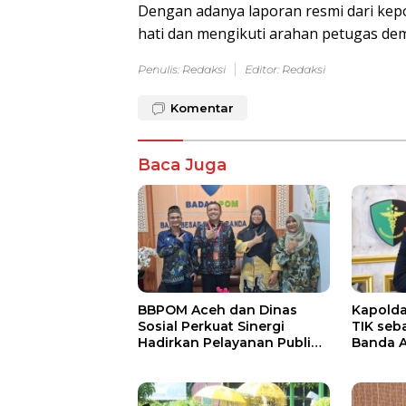
Dengan adanya laporan resmi dari kepol
hati dan mengikuti arahan petugas demi
Penulis: Redaksi
Editor: Redaksi
Komentar
Baca Juga
BBPOM Aceh dan Dinas
Kapolda
Sosial Perkuat Sinergi
TIK seb
Hadirkan Pelayanan Publik
Banda 
Inklusif bagi Kelompok
Rentan