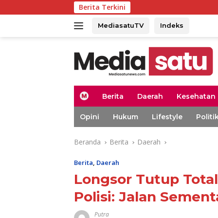
Langsung
Berita Terkini
BBPOM Aceh 
ke
konten
MediasatuTV
Indeks
H
Berita
Daerah
Kesehatan
o
m
Opini
Hukum
Lifestyle
Politi
e
Beranda
Berita
Daerah
Berita
,
Daerah
Longsor Tutup Total
Polisi: Jalan Sement
Putra