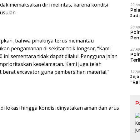
idak memaksakan diri melintas, karena kondisi
29 Ap
Pel
usulan.
Jad
Pel
28 Ap
Pol
Pen
pkan, bahwa pihaknya terus memantau
Dia
an pengamanan di sekitar titik longsor. “Kami
23 Ap
Pol
ini sementara tidak dapat dilalui. Pengguna jalan
Ter
emprioritaskan keselamatan. Kami juga telah
 berat excavator guna pembersihan material,”
15 Ap
Jej
“Ra
Maf
P
di lokasi hingga kondisi dinyatakan aman dan arus