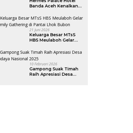
Hermes Palace Hotel
Banda Aceh Kenalkan
Dunia Perhotelan Lewat
Program Junior Hotelier
21 Juni 2026
Keluarga Besar MTsS
HBS Meulaboh Gelar
Family Gathering di
Pantai Lhok Bubon
10 Februari 2026
Gampong Suak Timah
Raih Apresiasi Desa
Budaya Nasional 2025