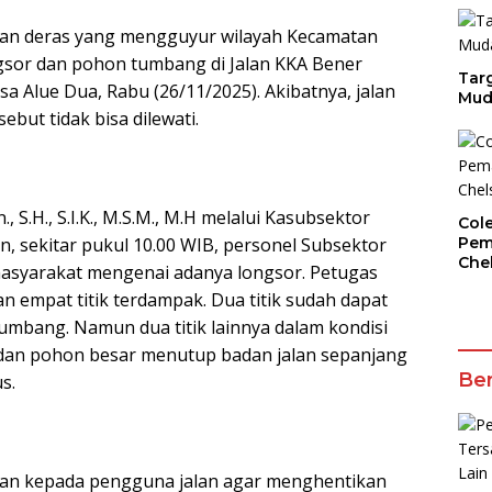
jan deras yang mengguyur wilayah Kecamatan
sor dan pohon tumbang di Jalan KKA Bener
Targ
 Alue Dua, Rabu (26/11/2025). Akibatnya, jalan
Mud
ut tidak bisa dilewati.
S.H., S.I.K., M.S.M., M.H melalui Kasubsektor
Col
Pem
, sekitar pukul 10.00 WIB, personel Subsektor
Che
asyarakat mengenai adanya longsor. Petugas
 empat titik terdampak. Dua titik sudah dapat
umbang. Namun dua titik lainnya dalam kondisi
 dan pohon besar menutup badan jalan sepanjang
Ber
s.
an kepada pengguna jalan agar menghentikan