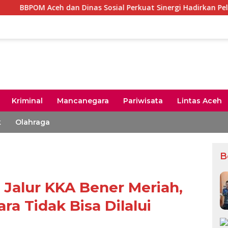
dan Dinas Sosial Perkuat Sinergi Hadirkan Pelayanan Publik In
Kriminal
Mancanegara
Pariwisata
Lintas Aceh
k
Olahraga
B
 Jalur KKA Bener Meriah,
ara Tidak Bisa Dilalui