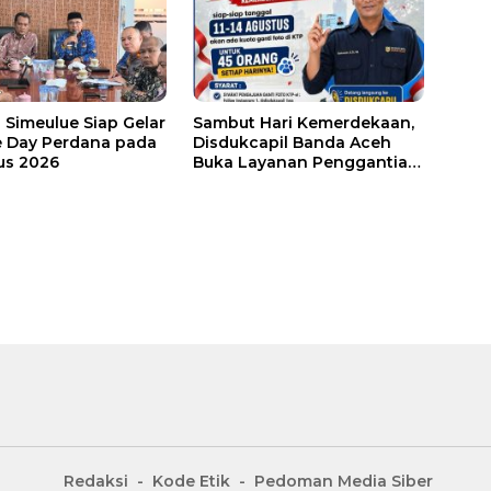
Simeulue Siap Gelar
Sambut Hari Kemerdekaan,
e Day Perdana pada
Disdukcapil Banda Aceh
us 2026
Buka Layanan Penggantian
Foto KTP
Redaksi
Kode Etik
Pedoman Media Siber