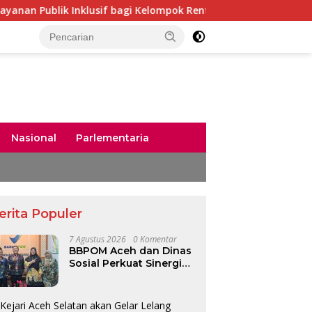
klusif bagi Kelompok Rentan
Kapolda Aceh Tunjuk Kabid
Nasional
Parlementaria
erita Populer
7 Agustus 2026
0 Komentar
BBPOM Aceh dan Dinas
Sosial Perkuat Sinergi
Hadirkan Pelayanan
Publik Inklusif bagi
Kelompok Rentan