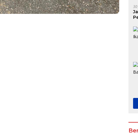
30
J
P
K
Ber