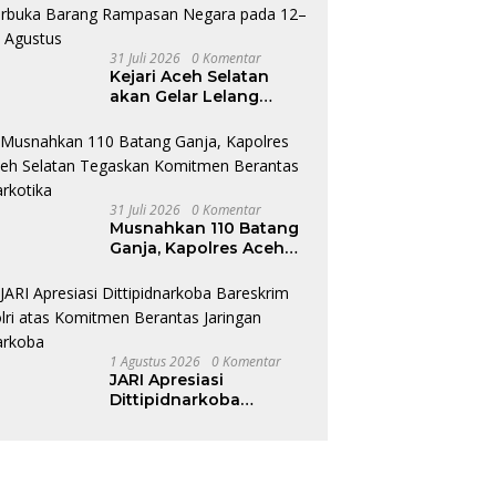
31 Juli 2026
0 Komentar
Kejari Aceh Selatan
akan Gelar Lelang
Terbuka Barang
Rampasan Negara pada
12–13 Agustus
31 Juli 2026
0 Komentar
Musnahkan 110 Batang
Ganja, Kapolres Aceh
Selatan Tegaskan
Komitmen Berantas
Narkotika
1 Agustus 2026
0 Komentar
JARI Apresiasi
Dittipidnarkoba
Bareskrim Polri atas
Komitmen Berantas
Jaringan Narkoba