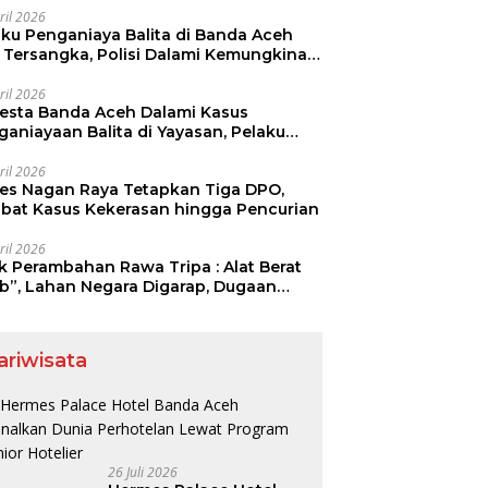
ril 2026
aku Penganiaya Balita di Banda Aceh
i Tersangka, Polisi Dalami Kemungkinan
aku Lain
ril 2026
resta Banda Aceh Dalami Kasus
ganiayaan Balita di Yayasan, Pelaku
mankan
ril 2026
res Nagan Raya Tetapkan Tiga DPO,
libat Kasus Kekerasan hingga Pencurian
ril 2026
ak Perambahan Rawa Tripa : Alat Berat
ib”, Lahan Negara Digarap, Dugaan
ia Lahan Menguat.
ariwisata
26 Juli 2026