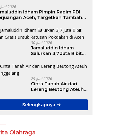
 Juni 2026
amaluddin Idham Pimpin Rapim PDI
erjuangan Aceh, Targetkan Tambah
ursi DPR RI hingga DPRK
30 Juni 2026
Jamaluddin Idham
Salurkan 3,7 Juta Bibit
Ikan Gratis untuk
Ratusan Pokdakan di
Aceh
29 Juni 2026
Cinta Tanah Air dari
Lereng Beutong Ateuh
Banggalang
Selengkapnya
ita Olahraga