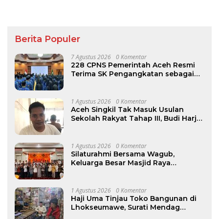
Berita Populer
7 Agustus 2026
0 Komentar
228 CPNS Pemerintah Aceh Resmi
Terima SK Pengangkatan sebagai
PNS
1 Agustus 2026
0 Komentar
Aceh Singkil Tak Masuk Usulan
Sekolah Rakyat Tahap III, Budi Harjo
Desak Pemkab Beri Penjelasan
1 Agustus 2026
0 Komentar
Silaturahmi Bersama Wagub,
Keluarga Besar Masjid Raya
Baiturrahman Perkuat Khidmat
untuk Aceh
1 Agustus 2026
0 Komentar
Haji Uma Tinjau Toko Bangunan di
Lhokseumawe, Surati Mendag
Terkait Kelangkaan dan Lonjakan