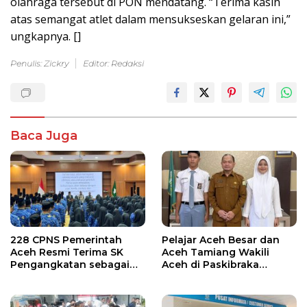
olahraga tersebut di PON mendatang. “Terima kasih
atas semangat atlet dalam mensukseskan gelaran ini,”
ungkapnya. []
Penulis: Zickry
Editor: Redaksi
Baca Juga
228 CPNS Pemerintah
Pelajar Aceh Besar dan
Aceh Resmi Terima SK
Aceh Tamiang Wakili
Pengangkatan sebagai
Aceh di Paskibraka
PNS
Nasional 2026