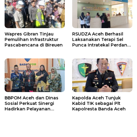
Wapres Gibran Tinjau
RSUDZA Aceh Berhasil
Pemulihan Infrastruktur
Laksanakan Terapi Sel
Pascabencana di Bireuen
Punca Intratekal Perdana
untuk Pasien Cedera
Tulang Belakang
BBPOM Aceh dan Dinas
Kapolda Aceh Tunjuk
Sosial Perkuat Sinergi
Kabid TIK sebagai Plt
Hadirkan Pelayanan
Kapolresta Banda Aceh
Publik Inklusif bagi
Kelompok Rentan