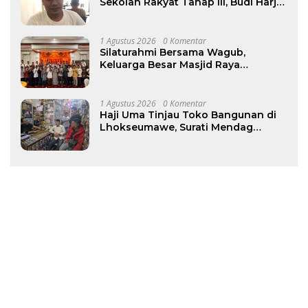
Sekolah Rakyat Tahap III, Budi Harjo
Desak Pemkab Beri Penjelasan
1 Agustus 2026
0 Komentar
Silaturahmi Bersama Wagub,
Keluarga Besar Masjid Raya
Baiturrahman Perkuat Khidmat
untuk Aceh
1 Agustus 2026
0 Komentar
Haji Uma Tinjau Toko Bangunan di
Lhokseumawe, Surati Mendag
Terkait Kelangkaan dan Lonjakan
Harga Semen di Aceh