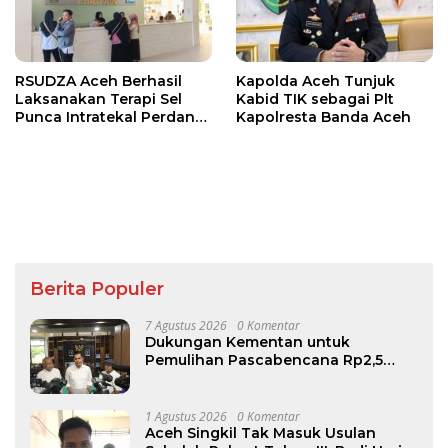
RSUDZA Aceh Berhasil
Kapolda Aceh Tunjuk
Laksanakan Terapi Sel
Kabid TIK sebagai Plt
Punca Intratekal Perdana
Kapolresta Banda Aceh
untuk Pasien Cedera
Tulang Belakang
Berita Populer
7 Agustus 2026
0 Komentar
Dukungan Kementan untuk
Pemulihan Pascabencana Rp2,5
Triliun, Pemprov Kelola Rp9,7 Miliar
1 Agustus 2026
0 Komentar
Aceh Singkil Tak Masuk Usulan