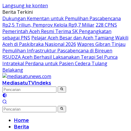
Langsung ke konten
Berita Terkini
Dukungan Kementan untuk Pemulihan Pascabencana
Rp2,5 Triliun, Pemprov Kelola Rp9,7 Miliar
228 CPNS
Pemerintah Aceh Resmi Terima SK Pengangkatan
sebagai PNS
Pelajar Aceh Besar dan Aceh Tamiang Wakili
Aceh di Paskibraka Nasional 2026
Wapres Gibran Tinjau
Pemulihan Infrastruktur Pascabencana di Bireuen
RSUDZA Aceh Berhasil Laksanakan Terapi Sel Punca
Intratekal Perdana untuk Pasien Cedera Tulang
Belakang
MediasatuTV
Indeks
Home
Berita