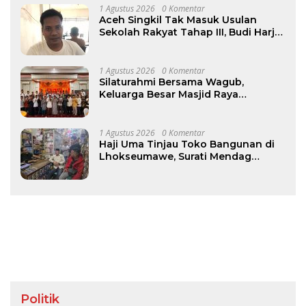
1 Agustus 2026
0 Komentar
Aceh Singkil Tak Masuk Usulan
Sekolah Rakyat Tahap III, Budi Harjo
Desak Pemkab Beri Penjelasan
1 Agustus 2026
0 Komentar
Silaturahmi Bersama Wagub,
Keluarga Besar Masjid Raya
Baiturrahman Perkuat Khidmat
untuk Aceh
1 Agustus 2026
0 Komentar
Haji Uma Tinjau Toko Bangunan di
Lhokseumawe, Surati Mendag
Terkait Kelangkaan dan Lonjakan
Harga Semen di Aceh
Politik