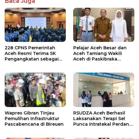
Baca Juga
228 CPNS Pemerintah
Pelajar Aceh Besar dan
Aceh Resmi Terima SK
Aceh Tamiang Wakili
Pengangkatan sebagai
Aceh di Paskibraka
PNS
Nasional 2026
Wapres Gibran Tinjau
RSUDZA Aceh Berhasil
Pemulihan Infrastruktur
Laksanakan Terapi Sel
Pascabencana di Bireuen
Punca Intratekal Perdana
untuk Pasien Cedera
Tulang Belakang