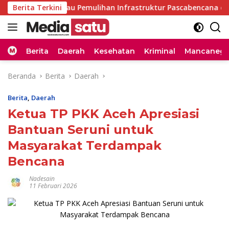
Langsung
bran Tinjau Pemulihan Infrastruktur Pascabencana di Bireuen
Berita Terkini
ke
konten
Home
Berita
Daerah
Kesehatan
Kriminal
Mancanega
Beranda
Berita
Daerah
Berita
,
Daerah
Ketua TP PKK Aceh Apresiasi
Bantuan Seruni untuk
Masyarakat Terdampak
Bencana
Nadesain
11 Februari 2026