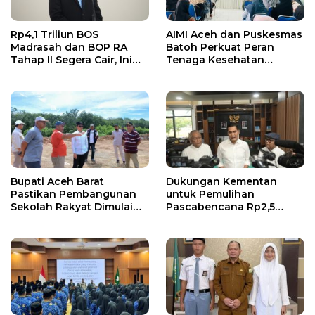
Rp4,1 Triliun BOS
AIMI Aceh dan Puskesmas
Madrasah dan BOP RA
Batoh Perkuat Peran
Tahap II Segera Cair, Ini
Tenaga Kesehatan
Jadwalnya
Dukung Keberhasilan
Menyusui
Bupati Aceh Barat
Dukungan Kementan
Pastikan Pembangunan
untuk Pemulihan
Sekolah Rakyat Dimulai
Pascabencana Rp2,5
Oktober 2026
Triliun, Pemprov Kelola
Rp9,7 Miliar