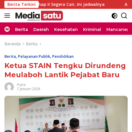
Langsung
P RA Tahap II Segera Cair, Ini Jadwalnya
Berita Terkini
AIMI Aceh da
ke
konten
Home
Berita
Daerah
Kesehatan
Kriminal
Mancanega
Beranda
Berita
Berita
,
Pelayanan Publik
,
Pendidikan
Ketua STAIN Tengku Dirundeng
Meulaboh Lantik Pejabat Baru
Putra
7 Januari 2026