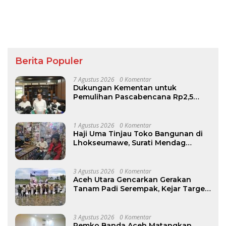
Berita Populer
7 Agustus 2026
0 Komentar
Dukungan Kementan untuk
Pemulihan Pascabencana Rp2,5
Triliun, Pemprov Kelola Rp9,7 Miliar
1 Agustus 2026
0 Komentar
Haji Uma Tinjau Toko Bangunan di
Lhokseumawe, Surati Mendag
Terkait Kelangkaan dan Lonjakan
Harga Semen di Aceh
3 Agustus 2026
0 Komentar
Aceh Utara Gencarkan Gerakan
Tanam Padi Serempak, Kejar Target
Luas Tanam 30.067 Hektare
3 Agustus 2026
0 Komentar
Pemko Banda Aceh Matangkan