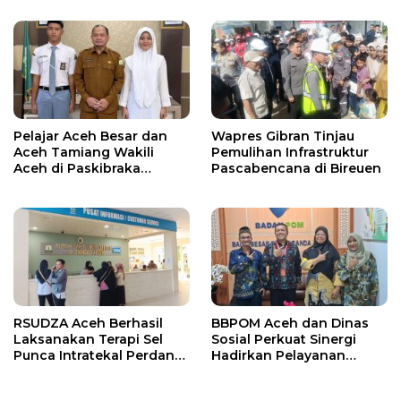
Rp9,7 Miliar
Pelajar Aceh Besar dan
Wapres Gibran Tinjau
Aceh Tamiang Wakili
Pemulihan Infrastruktur
Aceh di Paskibraka
Pascabencana di Bireuen
Nasional 2026
RSUDZA Aceh Berhasil
BBPOM Aceh dan Dinas
Laksanakan Terapi Sel
Sosial Perkuat Sinergi
Punca Intratekal Perdana
Hadirkan Pelayanan
untuk Pasien Cedera
Publik Inklusif bagi
Tulang Belakang
Kelompok Rentan