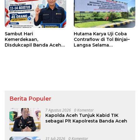
Sambut Hari
Hutama Karya Uji Coba
Kemerdekaan,
Contraflow di Tol Binjai–
Disdukcapil Banda Aceh
Langsa Selama
Buka Layanan
Pemeliharaan Oprit
Penggantian Foto KTP
Jembatan Batang
Serangan
Berita Populer
7 Agustus 2026
0 Komentar
Kapolda Aceh Tunjuk Kabid TIK
sebagai Plt Kapolresta Banda Aceh
31 Juli 2026
0 Komentar