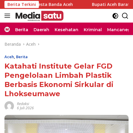
Langsung
t Kapolresta Banda Aceh
Berita Terkini
Bupati Aceh Barat Paparkan R
ke
konten
Home
Berita
Daerah
Kesehatan
Kriminal
Mancanega
Beranda
Aceh
Aceh
,
Berita
Katahati Institute Gelar FGD
Pengelolaan Limbah Plastik
Berbasis Ekonomi Sirkular di
Lhokseumawe
Redaksi
6 Juli 2026