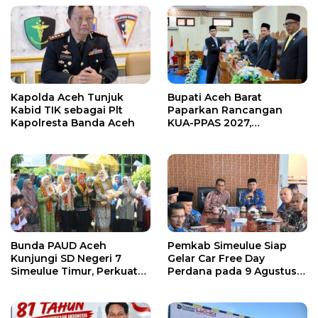
Kapolda Aceh Tunjuk
Bupati Aceh Barat
Kabid TIK sebagai Plt
Paparkan Rancangan
Kapolresta Banda Aceh
KUA-PPAS 2027,
Pendapatan Daerah
Diproyeksikan Rp1,32
Triliun
Bunda PAUD Aceh
Pemkab Simeulue Siap
Kunjungi SD Negeri 7
Gelar Car Free Day
Simeulue Timur, Perkuat
Perdana pada 9 Agustus
Sinergi Peningkatan Mutu
2026
Pendidikan