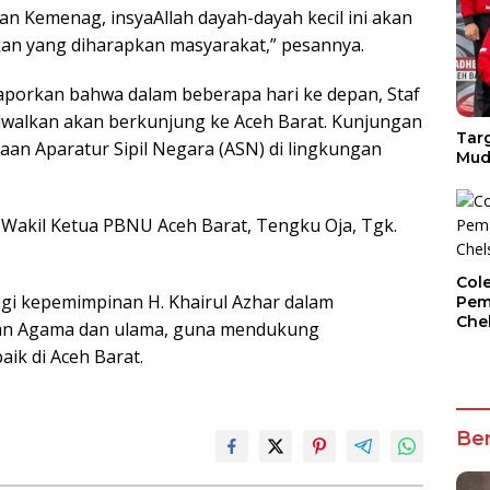
han Kemenag, insyaAllah dayah-dayah kecil ini akan
an yang diharapkan masyarakat,” pesannya.
aporkan bahwa dalam beberapa hari ke depan, Staf
ijadwalkan akan berkunjung ke Aceh Barat. Kunjungan
Targ
an Aparatur Sipil Negara (ASN) di lingkungan
Mud
 Wakil Ketua PBNU Aceh Barat, Tengku Oja, Tgk.
Col
bagi kepemimpinan H. Khairul Azhar dalam
Pem
Che
ian Agama dan ulama, guna mendukung
k di Aceh Barat.
Ber