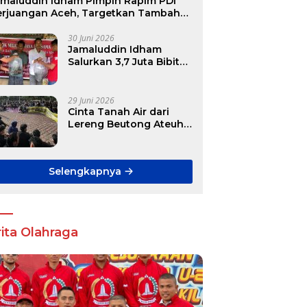
amaluddin Idham Pimpin Rapim PDI
erjuangan Aceh, Targetkan Tambah
ursi DPR RI hingga DPRK
30 Juni 2026
Jamaluddin Idham
Salurkan 3,7 Juta Bibit
Ikan Gratis untuk
Ratusan Pokdakan di
Aceh
29 Juni 2026
Cinta Tanah Air dari
Lereng Beutong Ateuh
Banggalang
Selengkapnya
ita Olahraga