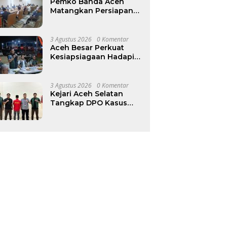
Pemko Banda Aceh
Matangkan Persiapan
Festival Kemerdekaan
Pasar Atjeh 2026
3 Agustus 2026
0 Komentar
Aceh Besar Perkuat
Kesiapsiagaan Hadapi
Kekeringan, Pastikan
Pasokan Air Bersih
Tetap Terjaga
3 Agustus 2026
0 Komentar
Kejari Aceh Selatan
Tangkap DPO Kasus
Migas, Terpidana
Dieksekusi ke Rutan
Tapaktuan