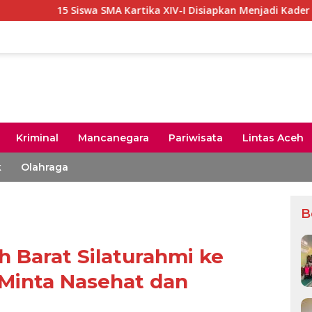
Siswa SMA Kartika XIV-I Disiapkan Menjadi Kader TaKasi-SeRa
Kriminal
Mancanegara
Pariwisata
Lintas Aceh
k
Olahraga
B
Barat Silaturahmi ke
 Minta Nasehat dan