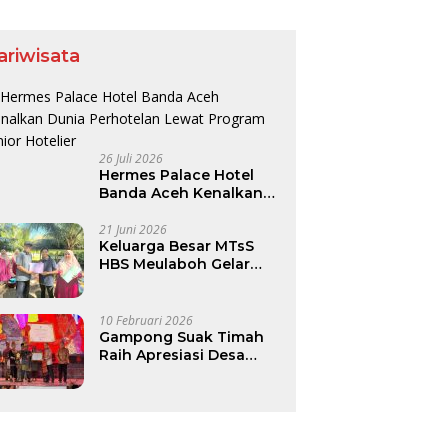
ia Lahan Menguat.
ariwisata
26 Juli 2026
Hermes Palace Hotel
Banda Aceh Kenalkan
Dunia Perhotelan Lewat
Program Junior Hotelier
21 Juni 2026
Keluarga Besar MTsS
HBS Meulaboh Gelar
Family Gathering di
Pantai Lhok Bubon
10 Februari 2026
Gampong Suak Timah
Raih Apresiasi Desa
Budaya Nasional 2025