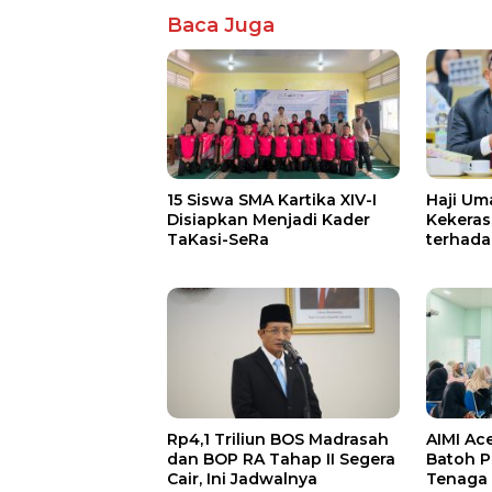
Baca Juga
15 Siswa SMA Kartika XIV-I
Haji Um
Disiapkan Menjadi Kader
Kekeras
TaKasi-SeRa
terhada
Tamiang
Hukum
Rp4,1 Triliun BOS Madrasah
AIMI Ac
dan BOP RA Tahap II Segera
Batoh P
Cair, Ini Jadwalnya
Tenaga