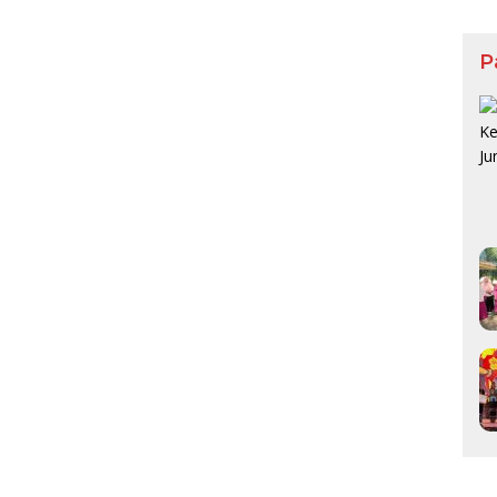
Maf
silan Menyusui
2026
P