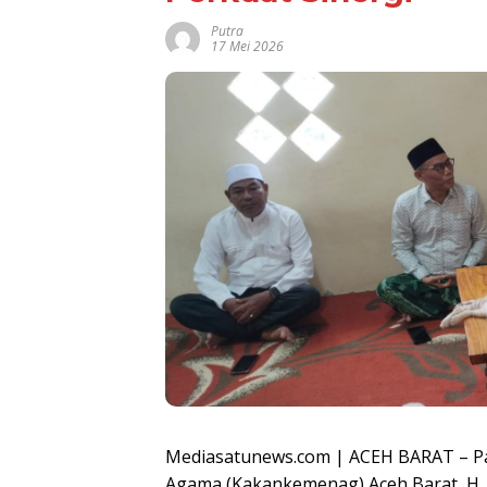
Putra
17 Mei 2026
Mediasatunews.com | ACEH BARAT – Pas
Agama (Kakankemenag) Aceh Barat, H. 