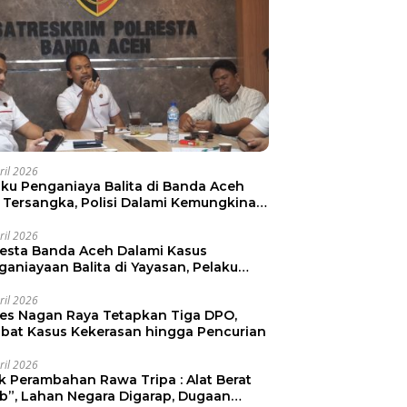
ril 2026
aku Penganiaya Balita di Banda Aceh
i Tersangka, Polisi Dalami Kemungkinan
aku Lain
ril 2026
resta Banda Aceh Dalami Kasus
ganiayaan Balita di Yayasan, Pelaku
mankan
ril 2026
res Nagan Raya Tetapkan Tiga DPO,
libat Kasus Kekerasan hingga Pencurian
ril 2026
ak Perambahan Rawa Tripa : Alat Berat
ib”, Lahan Negara Digarap, Dugaan