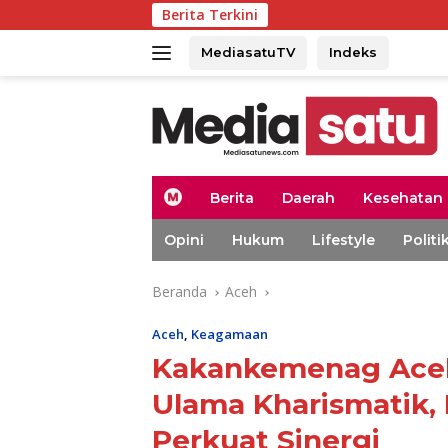
Langsung
Berita Terkini
15 
ke
konten
MediasatuTV
Indeks
H
Berita
Daerah
Kesehatan
o
m
Opini
Hukum
Lifestyle
Politi
e
Beranda
Aceh
Aceh
,
Keagamaan
Kakankemenag Aceh 
Ulama Kharismatik,
Perkuat Sinergi