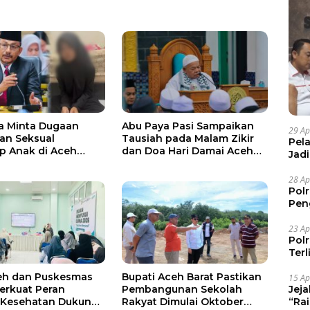
a Minta Dugaan
Abu Paya Pasi Sampaikan
29 Ap
an Seksual
Tausiah pada Malam Zikir
Pel
p Anak di Aceh
dan Doa Hari Damai Aceh
Jad
 Diproses Sesuai
2026
Pel
28 Ap
Pol
Pen
Dia
23 Ap
Pol
Ter
eh dan Puskesmas
Bupati Aceh Barat Pastikan
15 Ap
Jej
erkuat Peran
Pembangunan Sekolah
“Ra
 Kesehatan Dukung
Rakyat Dimulai Oktober