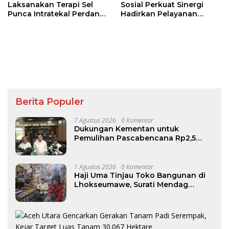
Laksanakan Terapi Sel
Sosial Perkuat Sinergi
Punca Intratekal Perdana
Hadirkan Pelayanan
untuk Pasien Cedera
Publik Inklusif bagi
Tulang Belakang
Kelompok Rentan
Berita Populer
7 Agustus 2026
0 Komentar
Dukungan Kementan untuk
Pemulihan Pascabencana Rp2,5
Triliun, Pemprov Kelola Rp9,7 Miliar
1 Agustus 2026
0 Komentar
Haji Uma Tinjau Toko Bangunan di
Lhokseumawe, Surati Mendag
Terkait Kelangkaan dan Lonjakan
Harga Semen di Aceh