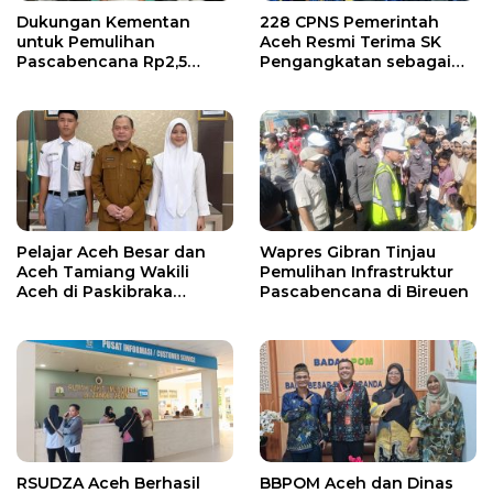
Dukungan Kementan
228 CPNS Pemerintah
untuk Pemulihan
Aceh Resmi Terima SK
Pascabencana Rp2,5
Pengangkatan sebagai
Triliun, Pemprov Kelola
PNS
Rp9,7 Miliar
Pelajar Aceh Besar dan
Wapres Gibran Tinjau
Aceh Tamiang Wakili
Pemulihan Infrastruktur
Aceh di Paskibraka
Pascabencana di Bireuen
Nasional 2026
RSUDZA Aceh Berhasil
BBPOM Aceh dan Dinas