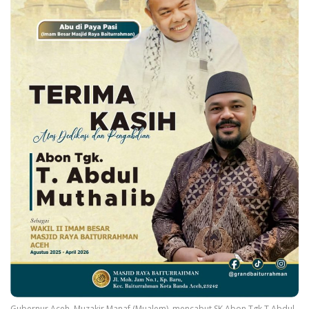
Gubernur Aceh, Muzakir Manaf (Mualem), mencabut SK Abon Tgk T Abdul