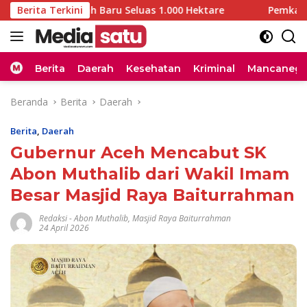
Langsung
tak Sawah Baru Seluas 1.000 Hektare
Berita Terkini
Pemkab Aceh Besa
ke
konten
Home
Berita
Daerah
Kesehatan
Kriminal
Mancanega
Beranda
Berita
Daerah
Berita
,
Daerah
Gubernur Aceh Mencabut SK
Abon Muthalib dari Wakil Imam
Besar Masjid Raya Baiturrahman
Redaksi
-
Abon Muthalib
,
Masjid Raya Baiturrahman
24 April 2026