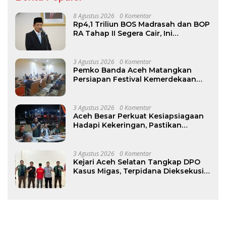
8 Agustus 2026
0 Komentar
Rp4,1 Triliun BOS Madrasah dan BOP
RA Tahap II Segera Cair, Ini
Jadwalnya
3 Agustus 2026
0 Komentar
Pemko Banda Aceh Matangkan
Persiapan Festival Kemerdekaan
Pasar Atjeh 2026
3 Agustus 2026
0 Komentar
Aceh Besar Perkuat Kesiapsiagaan
Hadapi Kekeringan, Pastikan
Pasokan Air Bersih Tetap Terjaga
3 Agustus 2026
0 Komentar
Kejari Aceh Selatan Tangkap DPO
Kasus Migas, Terpidana Dieksekusi
ke Rutan Tapaktuan