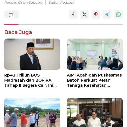
Penulis: Orian Saputra
Editor: Redaksi
Baca Juga
Rp4,1 Triliun BOS
AIMI Aceh dan Puskesmas
Madrasah dan BOP RA
Batoh Perkuat Peran
Tahap II Segera Cair, Ini
Tenaga Kesehatan
Jadwalnya
Dukung Keberhasilan
Menyusui