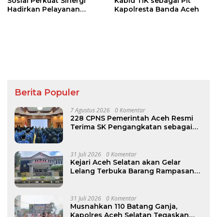
Sosial Perkuat Sinergi
Kabid TIK sebagai Plt
Hadirkan Pelayanan
Kapolresta Banda Aceh
Publik Inklusif bagi
Kelompok Rentan
Berita Populer
7 Agustus 2026
0 Komentar
228 CPNS Pemerintah Aceh Resmi
Terima SK Pengangkatan sebagai
PNS
31 Juli 2026
0 Komentar
Kejari Aceh Selatan akan Gelar
Lelang Terbuka Barang Rampasan
Negara pada 12–13 Agustus
31 Juli 2026
0 Komentar
Musnahkan 110 Batang Ganja,
Kapolres Aceh Selatan Tegaskan