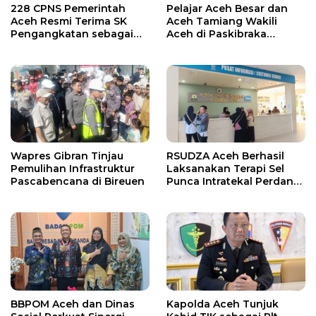
228 CPNS Pemerintah
Pelajar Aceh Besar dan
Aceh Resmi Terima SK
Aceh Tamiang Wakili
Pengangkatan sebagai
Aceh di Paskibraka
PNS
Nasional 2026
Wapres Gibran Tinjau
RSUDZA Aceh Berhasil
Pemulihan Infrastruktur
Laksanakan Terapi Sel
Pascabencana di Bireuen
Punca Intratekal Perdana
untuk Pasien Cedera
Tulang Belakang
BBPOM Aceh dan Dinas
Kapolda Aceh Tunjuk