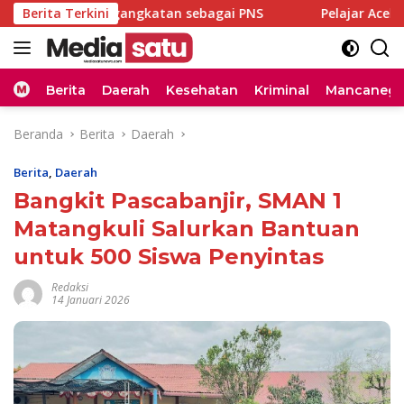
Langsung
a SK Pengangkatan sebagai PNS
Berita Terkini
Pelajar Aceh Besar dan
ke
konten
Home
Berita
Daerah
Kesehatan
Kriminal
Mancanega
Beranda
Berita
Daerah
Berita
,
Daerah
Bangkit Pascabanjir, SMAN 1
Matangkuli Salurkan Bantuan
untuk 500 Siswa Penyintas
Redaksi
14 Januari 2026