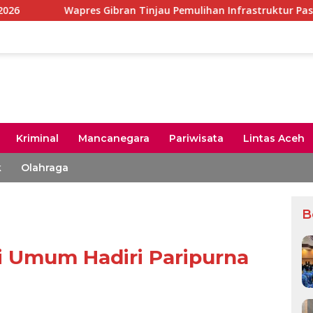
Wapres Gibran Tinjau Pemulihan Infrastruktur Pascabencana di 
Kriminal
Mancanegara
Pariwisata
Lintas Aceh
k
Olahraga
B
i Umum Hadiri Paripurna