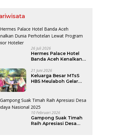
ia Lahan Menguat.
ariwisata
26 Juli 2026
Hermes Palace Hotel
Banda Aceh Kenalkan
Dunia Perhotelan Lewat
Program Junior Hotelier
21 Juni 2026
Keluarga Besar MTsS
HBS Meulaboh Gelar
Family Gathering di
Pantai Lhok Bubon
10 Februari 2026
Gampong Suak Timah
Raih Apresiasi Desa
Budaya Nasional 2025