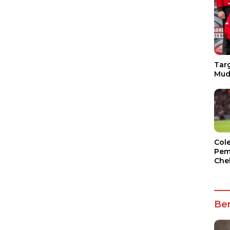
Targ
Mud
Col
Pem
Che
Ber