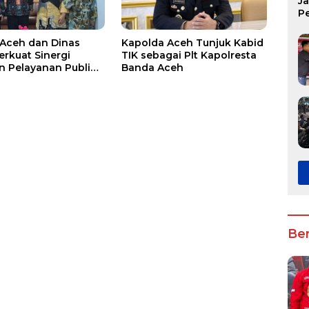
J
P
K
Aceh dan Dinas
Kapolda Aceh Tunjuk Kabid
erkuat Sinergi
TIK sebagai Plt Kapolresta
n Pelayanan Publik
Banda Aceh
f bagi Kelompok
Ber