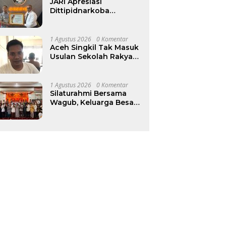
JARI Apresiasi
Dittipidnarkoba
Bareskrim Polri atas
Komitmen Berantas
Jaringan Narkoba
1 Agustus 2026
0 Komentar
Aceh Singkil Tak Masuk
Usulan Sekolah Rakyat
Tahap III, Budi Harjo
Desak Pemkab Beri
Penjelasan
1 Agustus 2026
0 Komentar
Silaturahmi Bersama
Wagub, Keluarga Besar
Masjid Raya
Baiturrahman Perkuat
Khidmat untuk Aceh