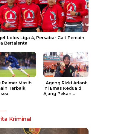
et Lolos Liga 4, Persabar Gait Pemain
a Bertalenta
e Palmer Masih
I Ageng Rizki Ariani:
ain Terbaik
Ini Emas Kedua di
lsea
Ajang Pekan
Olahraga Nasional
ita Kriminal