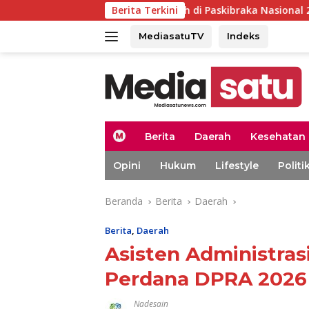
Langsung
Aceh Tamiang Wakili Aceh di Paskibraka Nasional 2026
Berita Terkini
ke
konten
MediasatuTV
Indeks
H
Berita
Daerah
Kesehatan
o
m
Opini
Hukum
Lifestyle
Politi
e
Beranda
Berita
Daerah
Berita
,
Daerah
Asisten Administras
Perdana DPRA 2026
Nadesain