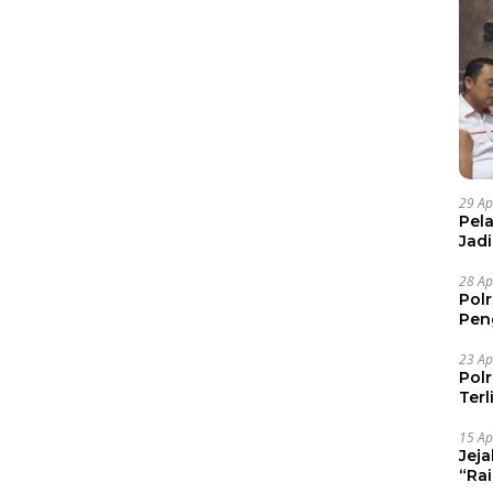
29 Ap
Pel
Jad
Pel
28 Ap
Pol
Pen
Dia
23 Ap
Pol
Ter
15 Ap
Jej
“Ra