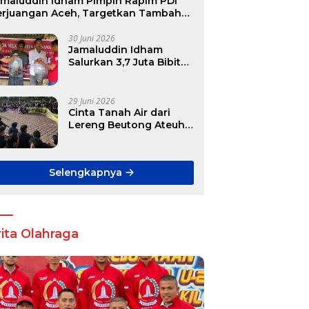
amaluddin Idham Pimpin Rapim PDI
erjuangan Aceh, Targetkan Tambah
ursi DPR RI hingga DPRK
30 Juni 2026
Jamaluddin Idham
Salurkan 3,7 Juta Bibit
Ikan Gratis untuk
Ratusan Pokdakan di
Aceh
29 Juni 2026
Cinta Tanah Air dari
Lereng Beutong Ateuh
Banggalang
Selengkapnya
ita Olahraga