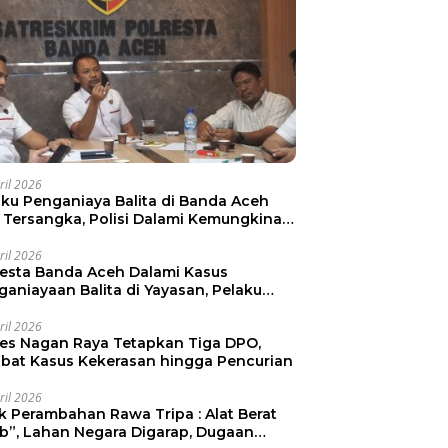
ril 2026
aku Penganiaya Balita di Banda Aceh
i Tersangka, Polisi Dalami Kemungkinan
aku Lain
ril 2026
resta Banda Aceh Dalami Kasus
ganiayaan Balita di Yayasan, Pelaku
mankan
ril 2026
res Nagan Raya Tetapkan Tiga DPO,
libat Kasus Kekerasan hingga Pencurian
ril 2026
ak Perambahan Rawa Tripa : Alat Berat
ib”, Lahan Negara Digarap, Dugaan