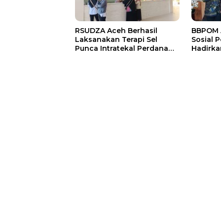
RSUDZA Aceh Berhasil
BBPOM 
Laksanakan Terapi Sel
Sosial P
Punca Intratekal Perdana
Hadirka
untuk Pasien Cedera Tulang
Inklusi
Belakang
Rentan