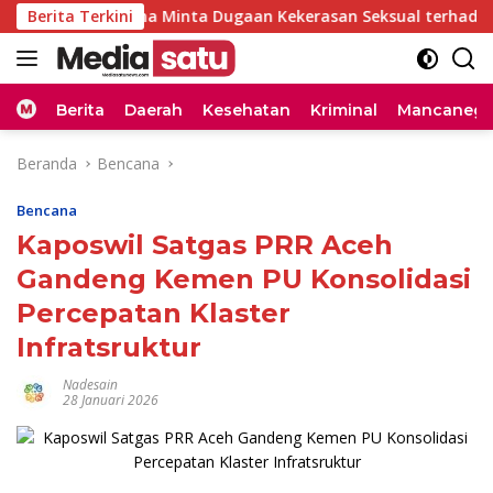
Langsung
aji Uma Minta Dugaan Kekerasan Seksual terhadap Anak di Ac
Berita Terkini
ke
konten
Home
Berita
Daerah
Kesehatan
Kriminal
Mancanega
Beranda
Bencana
Bencana
Kaposwil Satgas PRR Aceh
Gandeng Kemen PU Konsolidasi
Percepatan Klaster
Infratsruktur
Nadesain
28 Januari 2026