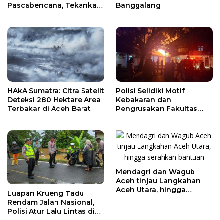
Pascabencana, Tekankan
Banggalang
Sinergi Lintas Sektor
HAkA Sumatra: Citra Satelit
Polisi Selidiki Motif
Deteksi 280 Hektare Area
Kebakaran dan
Terbakar di Aceh Barat
Pengrusakan Fakultas
Pertanian USK
Mendagri dan Wagub
Aceh tinjau Langkahan
Aceh Utara, hingga
Luapan Krueng Tadu
serahkan bantuan
Rendam Jalan Nasional,
Polisi Atur Lalu Lintas di
Nagan Raya